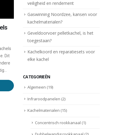
veiligheid en rendement
Gaswinning Noordzee, kansen voor
kachelmaterialen?
els
Geveldoorvoer pelletkachel, is het
toegestaan?
achels
Kachelkoord en reparatiesets voor
e. Dit
elke kachel
andere
g...
CATEGORIEËN
Algemeen
(19)
Infraroodpanelen
(2)
Kachelmaterialen
(15)
Concentrisch rookkanaal
(1)
Dubbelwandig rookkanaal
(2)