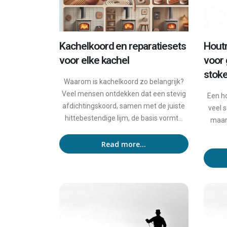
Kachelkoord en reparatiesets
Houtr
voor elke kachel
voor
stok
Waarom is kachelkoord zo belangrijk?
Veel mensen ontdekken dat een stevig
Een h
afdichtingskoord, samen met de juiste
veel 
hittebestendige lijm, de basis vormt...
maar 
Read more...