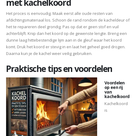
met kachelkoord
Het proces is eenvoudig. Maak eerst alle oude resten van
afdichtingsmateriaal los. Schoon de rand rondom de kacheldeur of
het te repareren deel grondig. Pas op dat er geen stof en vuil
achterblijft. Knip dan het koord op de gewenste lengte. Breng een
dunne laag hittebestendige lijm aan in de gleuf waar het koord
komt. Druk het koord er stevig in en laat het geheel goed drogen.
Daarna kun je de kachel weer veilig gebruiken.
Praktische tips en voordelen
Voordelen
op een rij
van
kachelkoord
Kachelkoord
is