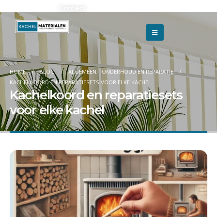
Adverteren?
Contact
HOME
BLOG
ALGEMEEN
,
ONDERHOUD EN REPARATIE
KACHELKOORD EN REPARATIESETS VOOR ELKE KACHEL
Kachelkoord en reparatiesets
voor elke kachel