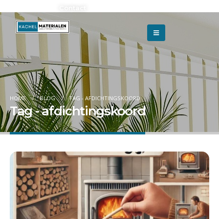
Adverteren?
Contact
HOME
BLOG
TAG -
AFDICHTINGSKOORD
Tag - afdichtingskoord