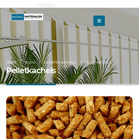
Adverteren?
Contact
HOME
BLOG
SOORTEN KACHELS
PELLETKACHELS
Pelletkachels