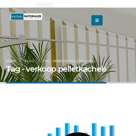
Adverteren?
Contact
HOME
BLOG
TAG -
VERKOOP PELLETKACHELS
Tag - verkoop pelletkachels