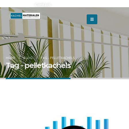
Adverteren?
Contact
HOME
BLOG
TAG -
PELLETKACHELS
Tag - pelletkachels