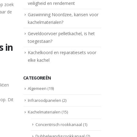
veiligheid en rendement
op zoek
aar de
Gaswinning Noordzee, kansen voor
kachelmaterialen?
Geveldoorvoer pelletkachel, is het
toegestaan?
s in
Kachelkoord en reparatiesets voor
elke kachel
CATEGORIEËN
akten
Algemeen
(19)
op. Dit
Infraroodpanelen
(2)
Kachelmaterialen
(15)
Concentrisch rookkanaal
(1)
Dubbelwandig rookkanaal
(2)