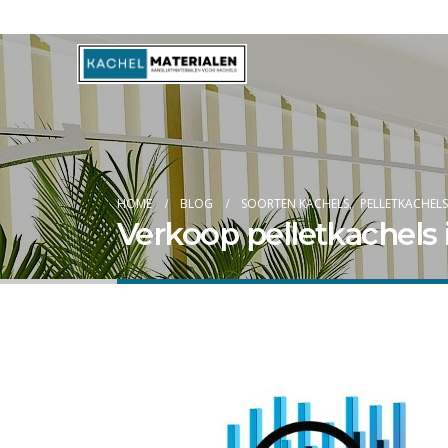
Blog
HOME
BLOG
SOORTEN KACHELS
,
PELLETKACHELS
Verkoop pelletkachels i