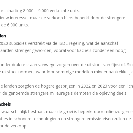
r schatting 8.000 – 9.000 verkochte units.
nieuw interesse, maar de verkoop bleef beperkt door de strengere
de 6.000 units.
den
2020 subsidies verstrekt via de ISDE regeling, wat de aanschaf
rwaarden strenger geworden, vooral voor kachels zonder een hoog
onder druk te staan vanwege zorgen over de uitstoot van fijnstof. Si
de uitstoot normen, waardoor sommige modellen minder aantrekkelijk
ese landen zorgden de hogere gasprijzen in 2022 en 2023 voor een lich
ar de genoemde strengere milieuregels dempten die opleving deels.
chels
t waarschijnlijk bestaan, maar de groei is beperkt door milieuzorgen 
aties in schonere technologieën en strengere emissie-eisen zullen de
or de verkoop.