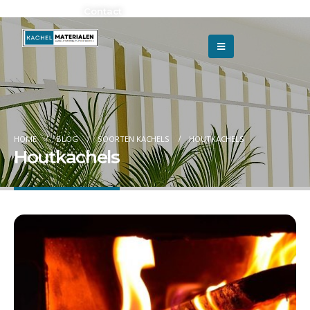
Adverteren?
Contact
HOME
BLOG
SOORTEN KACHELS
HOUTKACHELS
Houtkachels