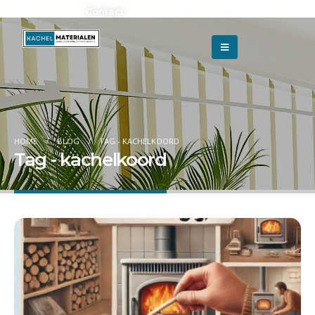
Adverteren?
Contact
HOME
BLOG
TAG -
KACHELKOORD
Tag - kachelkoord