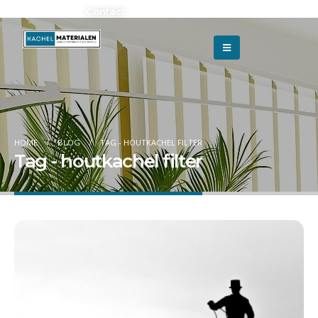
Adverteren?
Contact
HOME
BLOG
TAG -
HOUTKACHEL FILTER
Tag - houtkachel filter