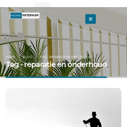
Adverteren?
Contact
HOME
BLOG
TAG -
REPARATIE EN ONDERHOUD
Tag - reparatie en onderhoud