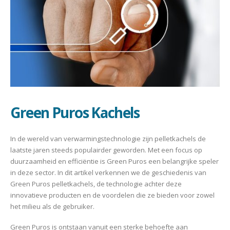
Green Puros Kachels
In de wereld van verwarmingstechnologie zijn pelletkachels de
laatste jaren steeds populairder geworden. Met een focus op
duurzaamheid en efficiëntie is Green Puros een belangrijke speler
in deze sector. In dit artikel verkennen we de geschiedenis van
Green Puros pelletkachels, de technologie achter deze
innovatieve producten en de voordelen die ze bieden voor zowel
het milieu als de gebruiker.
Green Puros is ontstaan vanuit een sterke behoefte aan