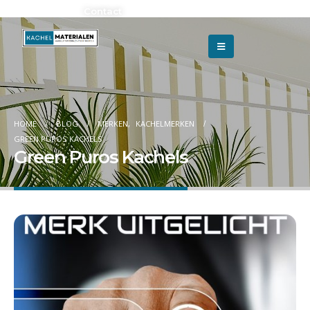
Adverteren?
Contact
HOME
BLOG
MERKEN
,
KACHELMERKEN
GREEN PUROS KACHELS
Green Puros Kachels