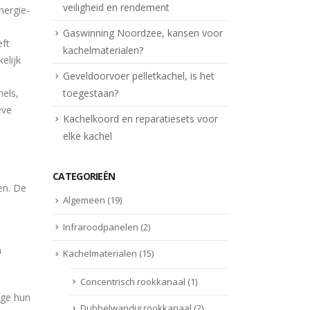
veiligheid en rendement
nergie-
Gaswinning Noordzee, kansen voor
eft
kachelmaterialen?
elijk
Geveldoorvoer pelletkachel, is het
els,
toegestaan?
eve
Kachelkoord en reparatiesets voor
elke kachel
CATEGORIEËN
en. De
Algemeen
(19)
Infraroodpanelen
(2)
n
Kachelmaterialen
(15)
Concentrisch rookkanaal
(1)
ege hun
Dubbelwandig rookkanaal
(2)