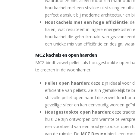
waardoor ze niet alleen mooi zijn maar ook mi
houtkachel met een strakke uitstraling en uit
perfect aansluit bij moderne architectuur en b
Houtkachels met een hoge efficiëntie
: d
halen, wat resulteert in lagere energiekosten
houtkachel die gebruikmaakt van geavanceerd
een unieke mix van efficiëntie en design, wa
MCZ kachels en open haarden
MCZ biedt zowel pellet- als houtgestookte open h
te creëren in de woonkamer.
Pellet open haarden
: deze zijn ideaal voor
efficiëntie van pellets. Ze zijn gemakkelijk 
stijlvolle pellet open haard die zowel function
gezellige sfeer en kan eenvoudig worden geïnteg
Houtgestookte open haarden
: deze tradit
huis. Ze zijn ontworpen om warmte te verspr
een voorbeeld van een houtgestookte open haar
van de ruimte. De
MCZ Design
biedt een mode