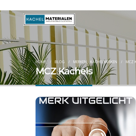
Blog
HOME
BLOG
MERKEN
,
KACHELMERKEN
MCZ 
MCZ Kachels