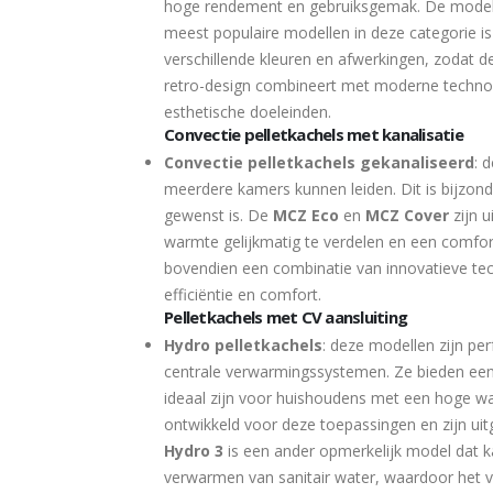
hoge rendement en gebruiksgemak. De modelle
meest populaire modellen in deze categorie i
verschillende kleuren en afwerkingen, zodat de
retro-design combineert met moderne technolo
esthetische doeleinden.
Convectie pelletkachels met kanalisatie
Convectie pelletkachels gekanaliseerd
: 
meerdere kamers kunnen leiden. Dit is bijzo
gewenst is. De
MCZ Eco
en
MCZ Cover
zijn u
warmte gelijkmatig te verdelen en een comfor
bovendien een combinatie van innovatieve tec
efficiëntie en comfort.
Pelletkachels met CV aansluiting
Hydro pelletkachels
: deze modellen zijn p
centrale verwarmingssystemen. Ze bieden een
ideaal zijn voor huishoudens met een hoge 
ontwikkeld voor deze toepassingen en zijn ui
Hydro 3
is een ander opmerkelijk model dat 
verwarmen van sanitair water, waardoor het vee