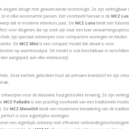
n elegant design met geavanceerde technologie. Ze zijn verkrijgbaar 
r ze in elke woonruimte passen. Een voorbeeld hiervan is de
MCZ Lux
ontwerp dat in moderne interieurs past. De
MCZ Luna
biedt een futurist
rfect voor diegenen die op zoek zijn naar een luxe verwarmingsoploss
achels zijn speciaal ontworpen voor compactere woningen en bieden
 ruimte. De
MCZ Mini
is een compact model dat ideaal is voor
 boeten op warmteoutput. Dit model is ook beschikbaar in verschille
en aangepast aan elke interieurstijl.
els. Deze kachels gebruiken hout als primaire brandstof en zijn on
emak.
n ontworpen voor de klassieke houtgestookte ervaring. Ze zijn verkrijg
De
MCZ Palladio
is een prachtig voorbeeld van een traditionele houtk
t. De
MCZ Monolith
biedt een modernere benadering van de traditio
 perfect is voor eigentijdse woningen.
eren een eigentijds ontwerp met efficiënte verbrandingstechnologieë