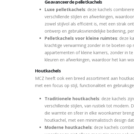
Geavanceerde pelletkachels
Luxe pelletkachels
: deze kachels combinere
verschillende stijlen en afwerkingen, waardoo
zowel stijlvol als efficiënt is, met een strak 
ontwerp en gebruiksvriendelijke bediening, pe
Pelletkachels voor kleine ruimtes
: deze k
krachtige verwarming zonder in te boeten op
appartementen of kleine kamers, zonder in te
kleuren en afwerkingen, waardoor het kan word
Houtkachels
MCZ heeft ook een breed assortiment aan houtkach
met een focus op stijl, functionaliteit en gebruiksg
Traditionele houtkachels
: deze kachels zij
verschillende stijlen, van rustiek tot modern. 
die warmte en sfeer in elke woonkamer breng
houtkachel, met een minimalistisch design dat
Moderne houtkachels
: deze kachels combin