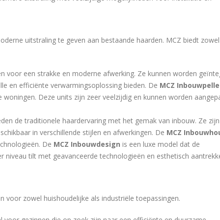
derne uitstraling te geven aan bestaande haarden. MCZ biedt zowel 
pen voor een strakke en moderne afwerking. Ze kunnen worden geïnte
lle en efficiënte verwarmingsoplossing bieden. De
MCZ Inbouwpelle
e woningen. Deze units zijn zeer veelzijdig en kunnen worden aangep
ieden de traditionele haardervaring met het gemak van inbouw. Ze zijn
schikbaar in verschillende stijlen en afwerkingen. De
MCZ Inbouwho
technologieën. De
MCZ Inbouwdesign
is een luxe model dat de
 niveau tilt met geavanceerde technologieën en esthetisch aantrekke
n voor zowel huishoudelijke als industriële toepassingen.
aal voor gezinnen die op zoek zijn naar een efficiënte en duurzame