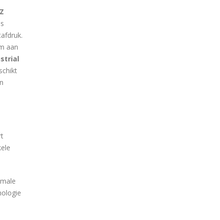
Z
is
afdruk.
om aan
strial
schikt
en
rt
kele
imale
nologie