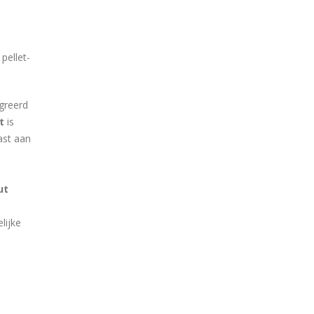
pellet-
greerd
t
is
ast aan
ut
lijke