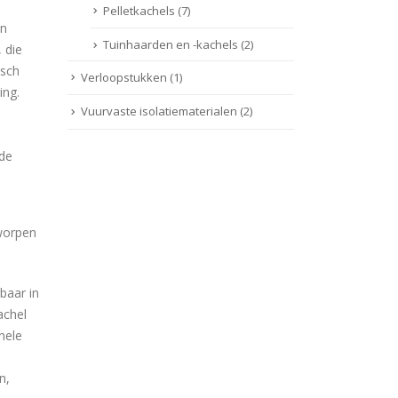
Pelletkachels
(7)
in
Tuinhaarden en -kachels
(2)
, die
isch
Verloopstukken
(1)
ing.
Vuurvaste isolatiematerialen
(2)
nde
tworpen
baar in
achel
nele
n,