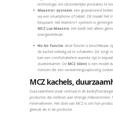
technologie om uitzonderlijke prestaties te le
Maestro+ systeem
: een geavanceerd bedien
via een smartphone of tablet. Dit maakt het 
bespaard. Het Maestro+ systeem is geïntegre
MCZ Lux Maestro
. Het biedt niet alleen ge
energieverbruik.
No Air functie
: deze functie is beschikbaar o
de kachel volledig uit te schakelen. Dit zorgt 
kan een comfortabelere warmte zijn in bepaald
studeerkamer. De
MCZ Silent
is een model da
mensen die een verwarmingsoplossing zoeken d
MCZ kachels, duurzaamh
Duurzaamheid staat centraal in de bedrijfsstrategi
producten die voldoen aan strenge milieunormen. T
minimaliseren. Het doel van MCZ is om hun producte
gebruik als in de productie.