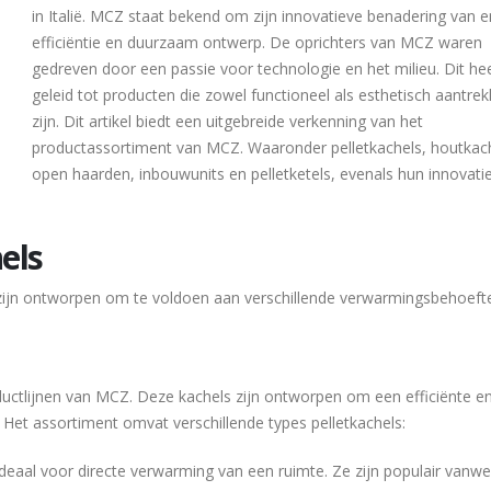
in Italië. MCZ staat bekend om zijn innovatieve benadering van e
efficiëntie en duurzaam ontwerp. De oprichters van MCZ waren
gedreven door een passie voor technologie en het milieu. Dit he
geleid tot producten die zowel functioneel als esthetisch aantrekk
zijn. Dit artikel biedt een uitgebreide verkenning van het
productassortiment van MCZ. Waaronder pelletkachels, houtkach
open haarden, inbouwunits en pelletketels, evenals hun innovati
els
zijn ontworpen om te voldoen aan verschillende verwarmingsbehoeft
ductlijnen van MCZ. Deze kachels zijn ontworpen om een efficiënte e
 Het assortiment omvat verschillende types pelletkachels:
 ideaal voor directe verwarming van een ruimte. Ze zijn populair vanw