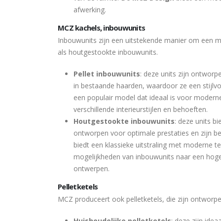
afwerking.
MCZ kachels, inbouwunits
Inbouwunits zijn een uitstekende manier om een mo
als houtgestookte inbouwunits.
Pellet inbouwunits
: deze units zijn ontwor
in bestaande haarden, waardoor ze een stijlvo
een populair model dat ideaal is voor modern
verschillende interieurstijlen en behoeften.
Houtgestookte inbouwunits
: deze units b
ontworpen voor optimale prestaties en zijn be
biedt een klassieke uitstraling met moderne 
mogelijkheden van inbouwunits naar een hoger
ontwerpen.
Pelletketels
MCZ produceert ook pelletketels, die zijn ontworpe
Huishoudelijke pelletketels
: deze zijn ide