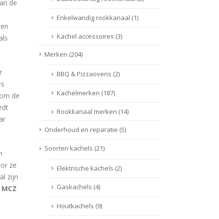
van de
Enkelwandig rookkanaal
(1)
een
Kachel accessoires
(3)
als
Merken
(204)
r
BBQ & Pizzaovens
(2)
es
Kachelmerken
(187)
n om de
edt
Rookkanaal merken
(14)
ar
Onderhoud en reparatie
(5)
Soorten kachels
(21)
n
or ze
Elektrische kachels
(2)
l zijn
Gaskachels
(4)
e
MCZ
Houtkachels
(9)