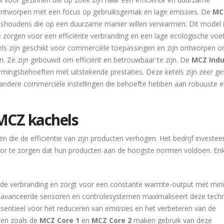
 ontworpen met een focus op gebruiksgemak en lage emissies. De
MC
ishoudens die op een duurzame manier willen verwarmen. Dit model 
 zorgen voor een efficiënte verbranding en een lage ecologische voet
tels zijn geschikt voor commerciële toepassingen en zijn ontworpen 
. Ze zijn gebouwd om efficiënt en betrouwbaar te zijn. De
MCZ Indu
armingsbehoeften met uitstekende prestaties. Deze ketels zijn zeer ge
andere commerciële instellingen die behoefte hebben aan robuuste 
MCZ kachels
 die de efficiëntie van zijn producten verhogen. Het bedrijf investee
oor te zorgen dat hun producten aan de hoogste normen voldoen. En
rt de verbranding en zorgt voor een constante warmte-output met min
geavanceerde sensoren en controlesystemen maximaliseert deze tech
essentieel voor het reduceren van emissies en het verbeteren van de
len zoals de
MCZ Core 1
en
MCZ Core 2
maken gebruik van deze