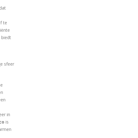
dat
f te
ciënte
biedt
e sfeer
de
en
een
eer in
co
is
warmen