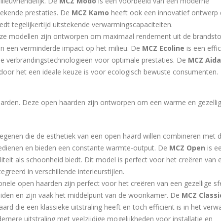
lieuvriendelijk. De
MCZ Modo
is een voorbeeld van een moderne
stekende prestaties. De
MCZ Kamo
heeft ook een innovatief ontwerp 
iedt tegelijkertijd uitstekende verwarmingscapaciteiten.
eze modellen zijn ontworpen om maximaal rendement uit de brandsto
 en een verminderde impact op het milieu. De
MCZ Ecoline
is een effi
e verbrandingstechnologieën voor optimale prestaties. De
MCZ Aida
ardoor het een ideale keuze is voor ecologisch bewuste consumenten.
aarden. Deze open haarden zijn ontworpen om een warme en gezellig
 degenen die de esthetiek van een open haard willen combineren met 
te bedienen en bieden een constante warmte-output. De
MCZ Open
is e
aliteit als schoonheid biedt. Dit model is perfect voor het creëren van 
reerd in verschillende interieurstijlen.
ionele open haarden zijn perfect voor het creëren van een gezellige sf
eiden en zijn vaak het middelpunt van de woonkamer. De
MCZ Classi
d die een klassieke uitstraling heeft en toch efficiënt is in het ver
rnere uitstraling met veelzijdige mogelijkheden voor installatie en