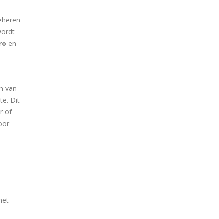
beheren
wordt
ro
en
en van
te. Dit
r of
oor
het