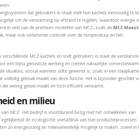
veren.
ingssysteem dat gebruikers in staat stelt hun kachels eenvoudig te 
mogelijk om de verwarming op afstand te regelen, waardoor energie 
erd in veel van de premium modellen van MCZ, zoals de
MCZ Maest
mak, maar ook verbeterde controle over de temperatuur en het
p verschillende MCZ-kachels en stelt gebruikers in staat de ventilator
voor een bijna geruisloze werking en creëert natuurlijke convectiewarm
e situaties, vooral wanneer stilte gewenst is, zoals in een slaapkame
t volledig gebruik maakt van deze functie. Het is bijzonder geschikt v
ie weinig geluid maakt en toch efficiënt verwarmt.
eid en milieu
e van MCZ. Het bedrijf is voortdurend bezig met het ontwikkelen van
egelijkertijd de ecologische voetafdruk van hun productieprocessen
n zo energiezuinig en milieuvriendelijk mogelijk te maken, zowel in 