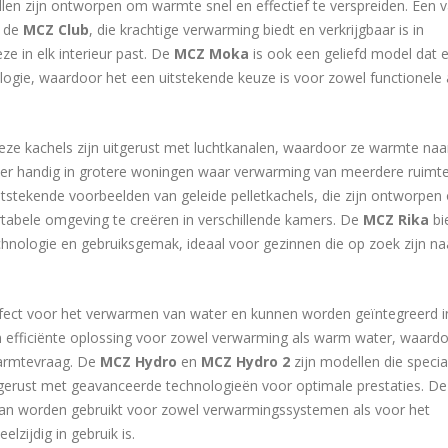
n zijn ontworpen om warmte snel en effectief te verspreiden. Een 
s de
MCZ Club
, die krachtige verwarming biedt en verkrijgbaar is in
ze in elk interieur past. De
MCZ Moka
is ook een geliefd model dat 
gie, waardoor het een uitstekende keuze is voor zowel functionele 
deze kachels zijn uitgerust met luchtkanalen, waardoor ze warmte naa
nder handig in grotere woningen waar verwarming van meerdere ruimt
itstekende voorbeelden van geleide pelletkachels, die zijn ontworpe
tabele omgeving te creëren in verschillende kamers. De
MCZ Rika
bi
hnologie en gebruiksgemak, ideaal voor gezinnen die op zoek zijn na
erfect voor het verwarmen van water en kunnen worden geïntegreerd i
 efficiënte oplossing voor zowel verwarming als warm water, waardo
warmtevraag. De
MCZ Hydro
en
MCZ Hydro 2
zijn modellen die speciaa
tgerust met geavanceerde technologieën voor optimale prestaties. D
kan worden gebruikt voor zowel verwarmingssystemen als voor het
lzijdig in gebruik is.