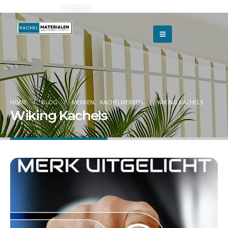
Adverteren?
Contact
HOME
BLOG
MERKEN
,
KACHELMERKEN
WIKING KACHELS
Wiking Kachels