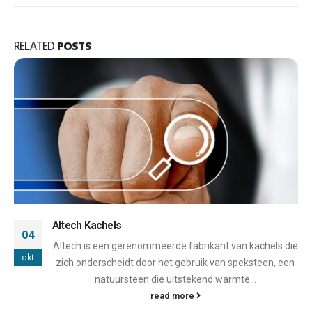
RELATED
POSTS
Carinci Kachels
07
 die
Carinci is een vooraanstaande fabrikant van
okt
een
verwarmingssystemen, met zijn hoofdkantoor in he
pittoreske Italië. Het bedrijf werd opgericht met de...
read more