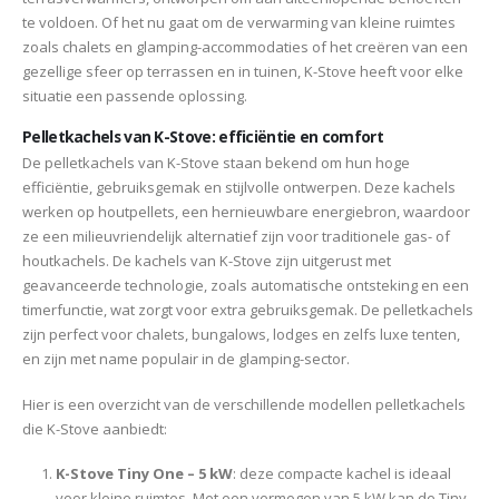
te voldoen. Of het nu gaat om de verwarming van kleine ruimtes
zoals chalets en glamping-accommodaties of het creëren van een
gezellige sfeer op terrassen en in tuinen, K-Stove heeft voor elke
situatie een passende oplossing.
Pelletkachels van K-Stove: efficiëntie en comfort
De pelletkachels van K-Stove staan bekend om hun hoge
efficiëntie, gebruiksgemak en stijlvolle ontwerpen. Deze kachels
werken op houtpellets, een hernieuwbare energiebron, waardoor
ze een milieuvriendelijk alternatief zijn voor traditionele gas- of
houtkachels. De kachels van K-Stove zijn uitgerust met
geavanceerde technologie, zoals automatische ontsteking en een
timerfunctie, wat zorgt voor extra gebruiksgemak. De pelletkachels
zijn perfect voor chalets, bungalows, lodges en zelfs luxe tenten,
en zijn met name populair in de glamping-sector.
Hier is een overzicht van de verschillende modellen pelletkachels
die K-Stove aanbiedt:
K-Stove Tiny One – 5 kW
: deze compacte kachel is ideaal
voor kleine ruimtes. Met een vermogen van 5 kW kan de Tiny