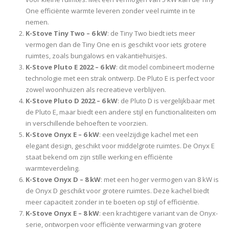
One efficiënte warmte leveren zonder veel ruimte in te
nemen.
K-Stove Tiny Two – 6 kW
: de Tiny Two biedt iets meer
vermogen dan de Tiny One en is geschikt voor iets grotere
ruimtes, zoals bungalows en vakantiehuisjes.
K-Stove Pluto E 2022 – 6 kW
: dit model combineert moderne
technologie met een strak ontwerp. De Pluto E is perfect voor
zowel woonhuizen als recreatieve verblijven.
K-Stove Pluto D 2022 – 6 kW
: de Pluto D is vergelijkbaar met
de Pluto E, maar biedt een andere stijl en functionaliteiten om
in verschillende behoeften te voorzien.
K-Stove Onyx E – 6 kW
: een veelzijdige kachel met een
elegant design, geschikt voor middelgrote ruimtes. De Onyx E
staat bekend om zijn stille werking en efficiënte
warmteverdeling.
K-Stove Onyx D – 8 kW
: met een hoger vermogen van 8 kW is
de Onyx D geschikt voor grotere ruimtes. Deze kachel biedt
meer capaciteit zonder in te boeten op stijl of efficiëntie.
K-Stove Onyx E – 8 kW
: een krachtigere variant van de Onyx-
serie, ontworpen voor efficiënte verwarming van grotere