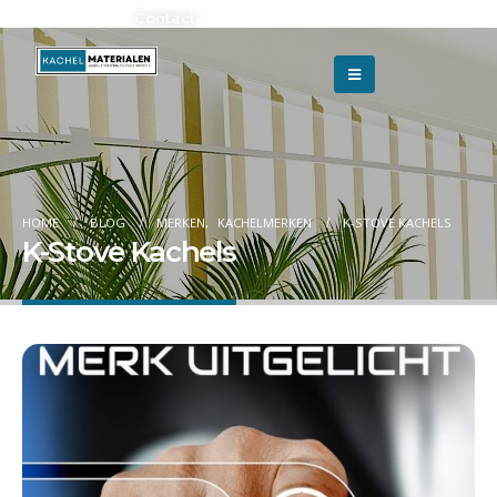
Adverteren?
Contact
HOME
BLOG
MERKEN
,
KACHELMERKEN
K-STOVE KACHELS
K-Stove Kachels