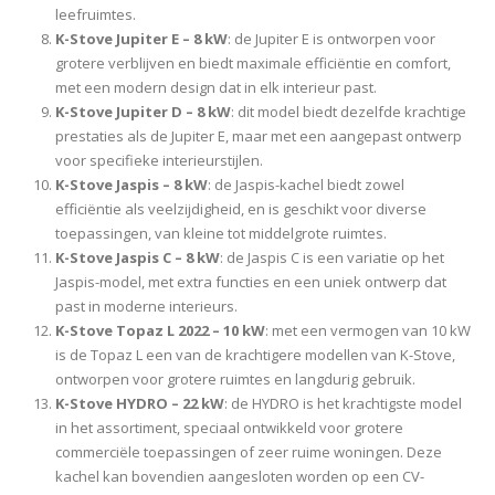
leefruimtes.
K-Stove Jupiter E – 8 kW
: de Jupiter E is ontworpen voor
grotere verblijven en biedt maximale efficiëntie en comfort,
met een modern design dat in elk interieur past.
K-Stove Jupiter D – 8 kW
: dit model biedt dezelfde krachtige
prestaties als de Jupiter E, maar met een aangepast ontwerp
voor specifieke interieurstijlen.
K-Stove Jaspis – 8 kW
: de Jaspis-kachel biedt zowel
efficiëntie als veelzijdigheid, en is geschikt voor diverse
toepassingen, van kleine tot middelgrote ruimtes.
K-Stove Jaspis C – 8 kW
: de Jaspis C is een variatie op het
Jaspis-model, met extra functies en een uniek ontwerp dat
past in moderne interieurs.
K-Stove Topaz L 2022 – 10 kW
: met een vermogen van 10 kW
is de Topaz L een van de krachtigere modellen van K-Stove,
ontworpen voor grotere ruimtes en langdurig gebruik.
K-Stove HYDRO – 22 kW
: de HYDRO is het krachtigste model
in het assortiment, speciaal ontwikkeld voor grotere
commerciële toepassingen of zeer ruime woningen. Deze
kachel kan bovendien aangesloten worden op een CV-