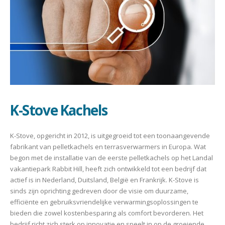
K-Stove Kachels
K-Stove, opgericht in 2012, is uitgegroeid tot een toonaangevende
fabrikant van pelletkachels en terrasverwarmers in Europa. Wat
begon met de installatie van de eerste pelletkachels op het Landal
vakantiepark Rabbit Hill, heeft zich ontwikkeld tot een bedrijf dat
actief is in Nederland, Duitsland, België en Frankrijk. K-Stove is
sinds zijn oprichting gedreven door de visie om duurzame,
efficiënte en gebruiksvriendelijke verwarmingsoplossingen te
bieden die zowel kostenbesparing als comfort bevorderen. Het
bedrijf richt zich sterk op innovatie en speelt in op de groeiende