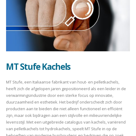
MT Stufe Kachels
MT Stufe, een Italiaanse fabrikant van hout- en pelletkachels,
heeft zich de afgelopen jaren gepositioneerd als een leider in de
verwarmingsindustrie door een sterke focus op innovatie,
duurzaamheid en esthetiek. Het bedrijf onderscheidt zich door
producten aan te bieden die niet alleen functioneel en efficiënt
zijn, maar ook bijdragen aan een stijlvolle en milieuvriendelijke
levensstijl. Met een uitgebreide catalogus van kachels, variërend
van pelletkachels tot hydrokachels, speelt MT Stufe in op de
behoeften van moderne huishoudens en bedrijven die op zoek