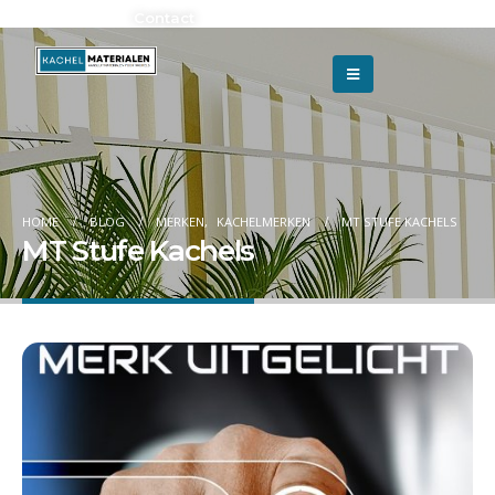
Adverteren?
Contact
HOME
BLOG
MERKEN
,
KACHELMERKEN
MT STUFE KACHELS
MT Stufe Kachels