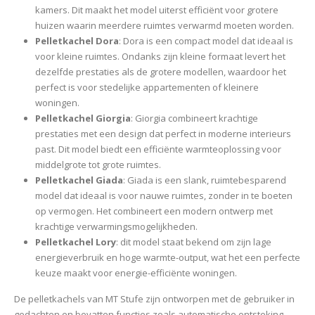
kamers. Dit maakt het model uiterst efficiënt voor grotere
huizen waarin meerdere ruimtes verwarmd moeten worden.
Pelletkachel Dora
: Dora is een compact model dat ideaal is
voor kleine ruimtes. Ondanks zijn kleine formaat levert het
dezelfde prestaties als de grotere modellen, waardoor het
perfect is voor stedelijke appartementen of kleinere
woningen.
Pelletkachel Giorgia
: Giorgia combineert krachtige
prestaties met een design dat perfect in moderne interieurs
past. Dit model biedt een efficiënte warmteoplossing voor
middelgrote tot grote ruimtes.
Pelletkachel Giada
: Giada is een slank, ruimtebesparend
model dat ideaal is voor nauwe ruimtes, zonder in te boeten
op vermogen. Het combineert een modern ontwerp met
krachtige verwarmingsmogelijkheden.
Pelletkachel Lory
: dit model staat bekend om zijn lage
energieverbruik en hoge warmte-output, wat het een perfecte
keuze maakt voor energie-efficiënte woningen.
De pelletkachels van MT Stufe zijn ontworpen met de gebruiker in
gedachten en bevatten functies zoals automatische ontsteking,