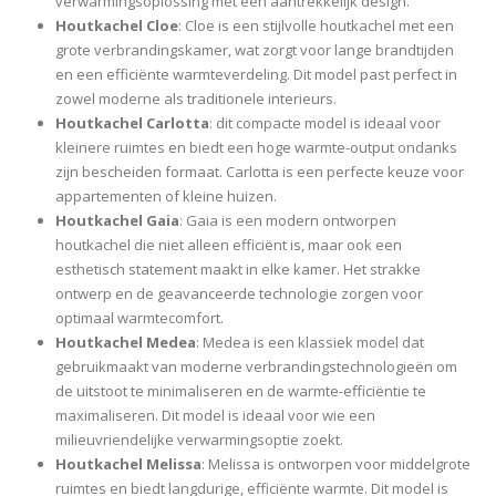
verwarmingsoplossing met een aantrekkelijk design.
Houtkachel Cloe
: Cloe is een stijlvolle houtkachel met een
grote verbrandingskamer, wat zorgt voor lange brandtijden
en een efficiënte warmteverdeling. Dit model past perfect in
zowel moderne als traditionele interieurs.
Houtkachel Carlotta
: dit compacte model is ideaal voor
kleinere ruimtes en biedt een hoge warmte-output ondanks
zijn bescheiden formaat. Carlotta is een perfecte keuze voor
appartementen of kleine huizen.
Houtkachel Gaia
: Gaia is een modern ontworpen
houtkachel die niet alleen efficiënt is, maar ook een
esthetisch statement maakt in elke kamer. Het strakke
ontwerp en de geavanceerde technologie zorgen voor
optimaal warmtecomfort.
Houtkachel Medea
: Medea is een klassiek model dat
gebruikmaakt van moderne verbrandingstechnologieën om
de uitstoot te minimaliseren en de warmte-efficiëntie te
maximaliseren. Dit model is ideaal voor wie een
milieuvriendelijke verwarmingsoptie zoekt.
Houtkachel Melissa
: Melissa is ontworpen voor middelgrote
ruimtes en biedt langdurige, efficiënte warmte. Dit model is