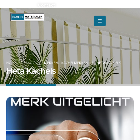
Adverteren?
Contact
HOME
BLOG
MERKEN
,
KACHELMERKEN
HETA KACHELS
Heta Kachels