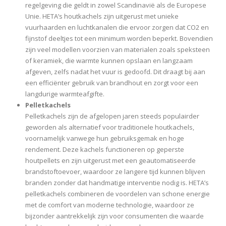
regelgeving die geldt in zowel Scandinavië als de Europese
Unie. HETA’s houtkachels zijn uitgerust met unieke
vuurhaarden en luchtkanalen die ervoor zorgen dat CO2 en
fijnstof deeltjes tot een minimum worden beperkt. Bovendien
zijn veel modellen voorzien van materialen zoals speksteen
of keramiek, die warmte kunnen opslaan en langzaam
afgeven, zelfs nadat het vuur is gedoofd. Dit draagt bij aan
een efficiënter gebruik van brandhout en zorgt voor een
langdurige warmteafgifte.
Pelletkachels
Pelletkachels zijn de afgelopen jaren steeds populairder
geworden als alternatief voor traditionele houtkachels,
voornamelijk vanwege hun gebruiksgemak en hoge
rendement. Deze kachels functioneren op geperste
houtpellets en zijn uitgerust met een geautomatiseerde
brandstoftoevoer, waardoor ze langere tijd kunnen blijven
branden zonder dat handmatige interventie nodig is. HETA’s
pelletkachels combineren de voordelen van schone energie
met de comfort van moderne technologie, waardoor ze
bijzonder aantrekkelijk zijn voor consumenten die waarde