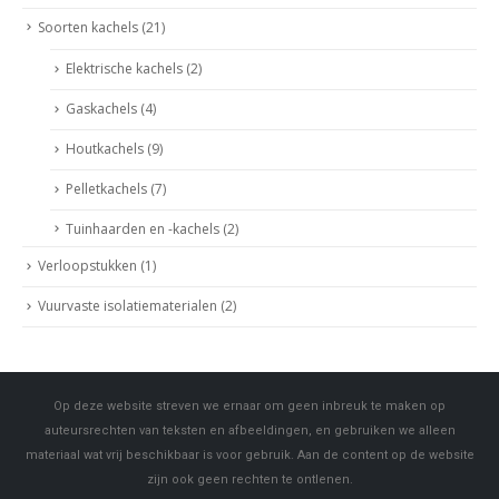
Soorten kachels
(21)
Elektrische kachels
(2)
Gaskachels
(4)
Houtkachels
(9)
Pelletkachels
(7)
Tuinhaarden en -kachels
(2)
Verloopstukken
(1)
Vuurvaste isolatiematerialen
(2)
Op deze website streven we ernaar om geen inbreuk te maken op
auteursrechten van teksten en afbeeldingen, en gebruiken we alleen
materiaal wat vrij beschikbaar is voor gebruik. Aan de content op de website
zijn ook geen rechten te ontlenen.