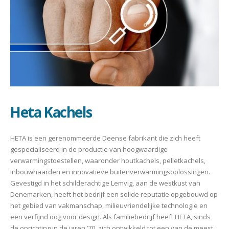
Heta Kachels
HETA is een gerenommeerde Deense fabrikant die zich heeft
gespecialiseerd in de productie van hoogwaardige
verwarmingstoestellen, waaronder houtkachels, pelletkachels,
inbouwhaarden en innovatieve buitenverwarmingsoplossingen.
Gevestigd in het schilderachtige Lemvig, aan de westkust van
Denemarken, heeft het bedrijf een solide reputatie opgebouwd op
het gebied van vakmanschap, milieuvriendelijke technologie en
een verfijnd oog voor design. Als familiebedrijf heeft HETA, sinds
de oprichting in de jaren ’70, zich ontwikkeld tot een van de meest