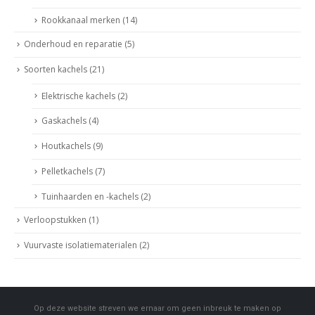
Rookkanaal merken
(14)
Onderhoud en reparatie
(5)
Soorten kachels
(21)
Elektrische kachels
(2)
Gaskachels
(4)
Houtkachels
(9)
Pelletkachels
(7)
Tuinhaarden en -kachels
(2)
Verloopstukken
(1)
Vuurvaste isolatiematerialen
(2)
Op deze website streven we ernaar om geen inbreuk te maken op