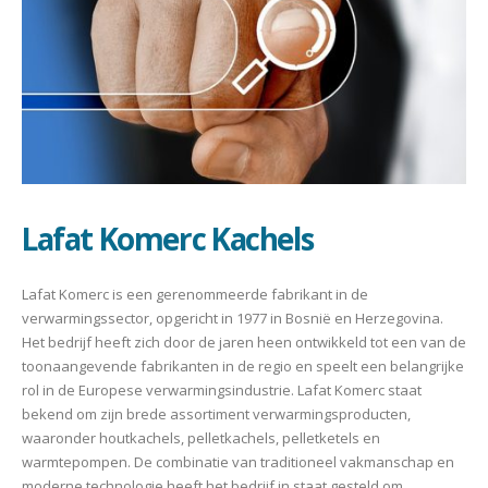
Lafat Komerc Kachels
Lafat Komerc is een gerenommeerde fabrikant in de
verwarmingssector, opgericht in 1977 in Bosnië en Herzegovina.
Het bedrijf heeft zich door de jaren heen ontwikkeld tot een van de
toonaangevende fabrikanten in de regio en speelt een belangrijke
rol in de Europese verwarmingsindustrie. Lafat Komerc staat
bekend om zijn brede assortiment verwarmingsproducten,
waaronder houtkachels, pelletkachels, pelletketels en
warmtepompen. De combinatie van traditioneel vakmanschap en
moderne technologie heeft het bedrijf in staat gesteld om