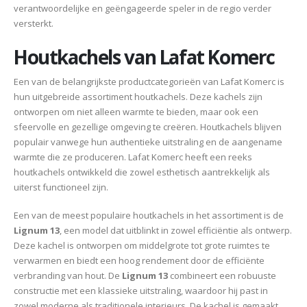
verantwoordelijke en geëngageerde speler in de regio verder
versterkt.
Houtkachels van Lafat Komerc
Een van de belangrijkste productcategorieën van Lafat Komerc is
hun uitgebreide assortiment houtkachels. Deze kachels zijn
ontworpen om niet alleen warmte te bieden, maar ook een
sfeervolle en gezellige omgeving te creëren. Houtkachels blijven
populair vanwege hun authentieke uitstraling en de aangename
warmte die ze produceren. Lafat Komerc heeft een reeks
houtkachels ontwikkeld die zowel esthetisch aantrekkelijk als
uiterst functioneel zijn.
Een van de meest populaire houtkachels in het assortiment is de
Lignum 13
, een model dat uitblinkt in zowel efficiëntie als ontwerp.
Deze kachel is ontworpen om middelgrote tot grote ruimtes te
verwarmen en biedt een hoog rendement door de efficiënte
verbranding van hout. De
Lignum 13
combineert een robuuste
constructie met een klassieke uitstraling, waardoor hij past in
zowel moderne als traditionele interieurs. De kachel is gemaakt