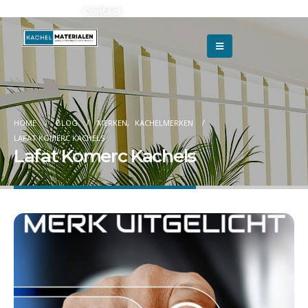
Adverteren?
Contact
HOME
BLOG
MERKEN
,
KACHELMERKEN
LAFAT KOMERC KACHELS
Lafat Komerc Kachels