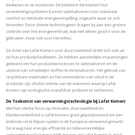
bedienen en te monitoren. Dit betekent dat klanten hun
verwarmingssystemen kunnen optimaliseren voor maximaal
comfort en minimale energieverspilling, ongeacht waar ze zich
bevinden. Deze slimme technologieën dragen bij aan een grotere
controle over het energieverbruik, wat niet alleen goed is voor de
gebruiker, maar ook voor het milieu.
De inzet van Lafat Komerc voor duurzaamheid strekt zich ook uit
tot hun productiefaciliteiten. Ze hebben aanzienlijke inspanningen
geleverd om hun productieprocessen te optimaliseren en de
uitstoot van schadelijke stoffen te minimaliseren. Het gebruik van
recyclebare materialen en het verminderen van afval in de
productie zijn slechts enkele van de manieren waarop Lafat
Komerc zijn ecologische voetafdruk probeert te verkleinen.
De Toekomst van verwarmingstechnologie bij Lafat Komerc
Met hun sterke focus op innovatie, duurzaamheid en
klanttevredenheid is Lafat Komerc goed gepositioneerd om een
leidende rol te blijven spelen in de Europese verwarmingsmarkt.
De vraag naar energie-efficiënte en milieuvriendelijke
verwarmingsoplossingen blijft groeien, en Lafat Komerc is goed