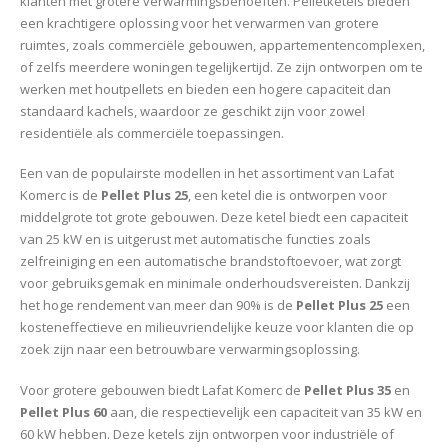
klanten met grotere verwarmingsbehoeften. Pelletketels bieden
een krachtigere oplossing voor het verwarmen van grotere
ruimtes, zoals commerciële gebouwen, appartementencomplexen,
of zelfs meerdere woningen tegelijkertijd. Ze zijn ontworpen om te
werken met houtpellets en bieden een hogere capaciteit dan
standaard kachels, waardoor ze geschikt zijn voor zowel
residentiële als commerciële toepassingen.
Een van de populairste modellen in het assortiment van Lafat
Komerc is de
Pellet Plus 25
, een ketel die is ontworpen voor
middelgrote tot grote gebouwen. Deze ketel biedt een capaciteit
van 25 kW en is uitgerust met automatische functies zoals
zelfreiniging en een automatische brandstoftoevoer, wat zorgt
voor gebruiksgemak en minimale onderhoudsvereisten. Dankzij
het hoge rendement van meer dan 90% is de
Pellet Plus 25
een
kosteneffectieve en milieuvriendelijke keuze voor klanten die op
zoek zijn naar een betrouwbare verwarmingsoplossing.
Voor grotere gebouwen biedt Lafat Komerc de
Pellet Plus 35
en
Pellet Plus 60
aan, die respectievelijk een capaciteit van 35 kW en
60 kW hebben. Deze ketels zijn ontworpen voor industriële of