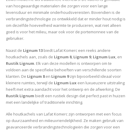
van hoogwaardige materialen die zorgen voor een lange
levensduur en minimale onderhoudsvereisten. Bovendien is de
verbrandingstechnologie zo ontwikkeld dat er minder hout nodig is
om dezelfde hoeveelheid warmte te produceren, wat niet alleen
goed is voor het milieu, maar ook voor de portemonnee van de
gebruiker.
Naast de
Lignum 13
biedt Lafat Komerc een reeks andere
houtkachels aan, zoals de
Lignum 8
,
Lignum 9
,
Lignum Lux
, en
Rustik Lignum
. Elk van deze modellen is ontworpen om te
voldoen aan de specifieke behoeften van verschillende soorten
klanten. De
Lignum 8
en
Lignum 9
zijn bijvoorbeeld ideaal voor
kleinere ruimtes, terwijl de
Lignum Lux
een luxueuzere uitstraling
heeft met extra aandacht voor het ontwerp en de afwerking. De
Rustik Lignum
biedt een rustiek design dat perfect past in huizen
met een landelijke of traditionele inrichting.
Alle houtkachels van Lafat Komerc zijn ontworpen met een focus
op duurzaamheid en milieuvriendelijkheid. Ze maken gebruik van
geavanceerde verbrandingstechnologieën die zorgen voor een