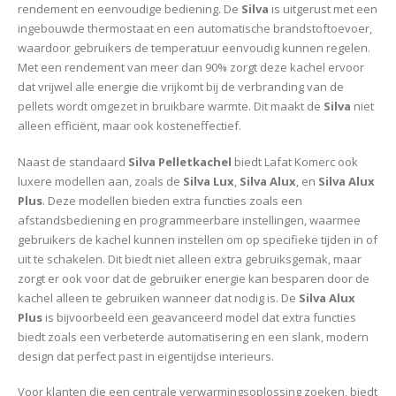
rendement en eenvoudige bediening. De
Silva
is uitgerust met een
ingebouwde thermostaat en een automatische brandstoftoevoer,
waardoor gebruikers de temperatuur eenvoudig kunnen regelen.
Met een rendement van meer dan 90% zorgt deze kachel ervoor
dat vrijwel alle energie die vrijkomt bij de verbranding van de
pellets wordt omgezet in bruikbare warmte. Dit maakt de
Silva
niet
alleen efficiënt, maar ook kosteneffectief.
Naast de standaard
Silva Pelletkachel
biedt Lafat Komerc ook
luxere modellen aan, zoals de
Silva Lux
,
Silva Alux
, en
Silva Alux
Plus
. Deze modellen bieden extra functies zoals een
afstandsbediening en programmeerbare instellingen, waarmee
gebruikers de kachel kunnen instellen om op specifieke tijden in of
uit te schakelen. Dit biedt niet alleen extra gebruiksgemak, maar
zorgt er ook voor dat de gebruiker energie kan besparen door de
kachel alleen te gebruiken wanneer dat nodig is. De
Silva Alux
Plus
is bijvoorbeeld een geavanceerd model dat extra functies
biedt zoals een verbeterde automatisering en een slank, modern
design dat perfect past in eigentijdse interieurs.
Voor klanten die een centrale verwarmingsoplossing zoeken, biedt