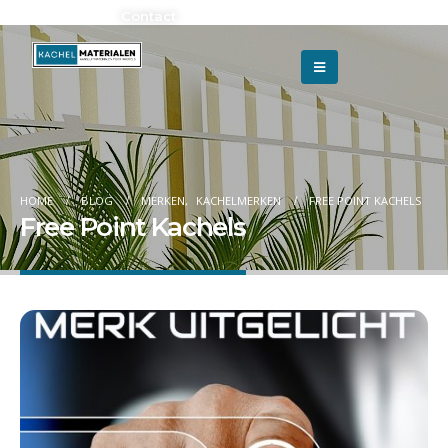
Adverteren?
Contact
HOME
BLOG
MERKEN
,
KACHELMERKEN
FREE POINT KACHELS
Free Point Kachels