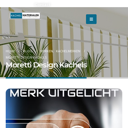
Adverteren?
Contact
HOME
BLOG
MERKEN
,
KACHELMERKEN
MORETTI DESIGN KACHELS
Moretti Design Kachels