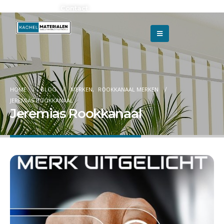
Adverteren?
Contact
HOME
BLOG
MERKEN
,
ROOKKANAAL MERKEN
JEREMIAS ROOKKANAAL
Jeremias Rookkanaal