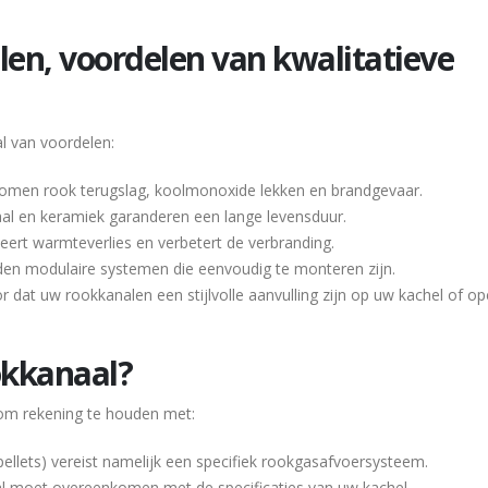
n, voordelen van kwalitatieve
l van voordelen:
men rook terugslag, koolmonoxide lekken en brandgevaar.
taal en keramiek garanderen een lange levensduur.
eert warmteverlies en verbetert de verbranding.
en modulaire systemen die eenvoudig te monteren zijn.
at uw rookkanalen een stijlvolle aanvulling zijn op uw kachel of o
ookkanaal?
k om rekening te houden met:
 pellets) vereist namelijk een specifiek rookgasafvoersysteem.
l moet overeenkomen met de specificaties van uw kachel.