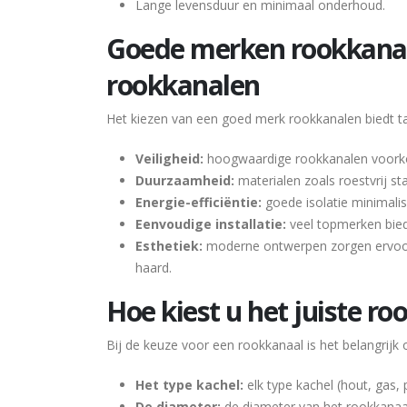
Lange levensduur en minimaal onderhoud.
Goede merken rookkanale
rookkanalen
Het kiezen van een goed merk rookkanalen biedt ta
Veiligheid:
hoogwaardige rookkanalen voorko
Duurzaamheid:
materialen zoals roestvrij s
Energie-efficiëntie:
goede isolatie minimalis
Eenvoudige installatie:
veel topmerken bied
Esthetiek:
moderne ontwerpen zorgen ervoor d
haard.
Hoe kiest u het juiste r
Bij de keuze voor een rookkanaal is het belangrij
Het type kachel:
elk type kachel (hout, gas,
De diameter:
de diameter van het rookkanaa