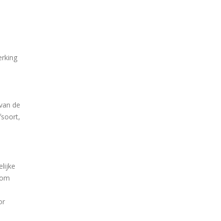
erking
 van de
fsoort,
lijke
 om
or