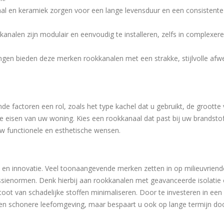
taal en keramiek zorgen voor een lange levensduur en een consistente
nalen zijn modulair en eenvoudig te installeren, zelfs in complexere
en bieden deze merken rookkanalen met een strakke, stijlvolle afw
nde factoren een rol, zoals het type kachel dat u gebruikt, de grootte
 eisen van uw woning. Kies een rookkanaal dat past bij uw brandsto
 uw functionele en esthetische wensen.
en innovatie. Veel toonaangevende merken zetten in op milieuvriende
ssienormen. Denk hierbij aan rookkanalen met geavanceerde isolatie
oot van schadelijke stoffen minimaliseren. Door te investeren in een
een schonere leefomgeving, maar bespaart u ook op lange termijn do