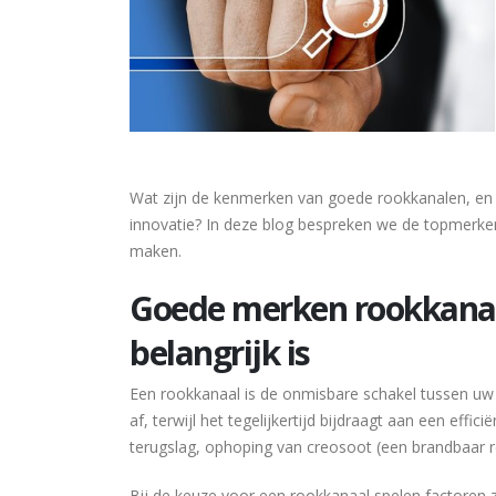
Wat zijn de kenmerken van goede rookkanalen, e
innovatie? In deze blog bespreken we de topmerk
maken.
Goede merken rookkana
belangrijk is
Een rookkanaal is de onmisbare schakel tussen uw k
af, terwijl het tegelijkertijd bijdraagt aan een eff
terugslag, ophoping van creosoot (een brandbaar re
Bij de keuze voor een rookkanaal spelen factoren zo