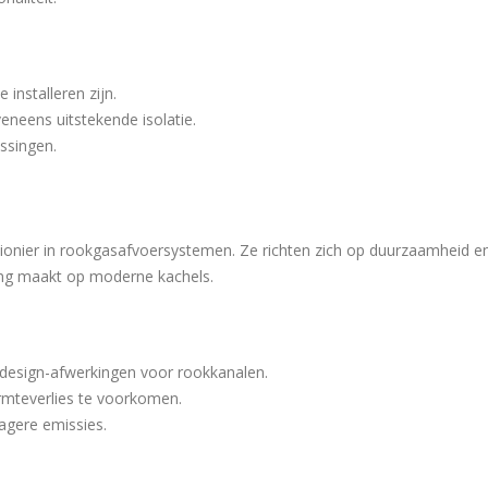
installeren zijn.
eneens uitstekende isolatie.
assingen.
n pionier in rookgasafvoersystemen. Ze richten zich op duurzaamheid e
ling maakt op moderne kachels.
s design-afwerkingen voor rookkanalen.
rmteverlies te voorkomen.
agere emissies.