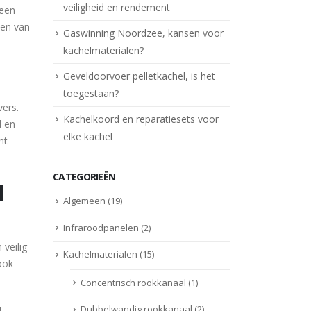
veiligheid en rendement
 een
zen van
Gaswinning Noordzee, kansen voor
kachelmaterialen?
Geveldoorvoer pelletkachel, is het
toegestaan?
vers.
Kachelkoord en reparatiesets voor
d en
elke kachel
nt
CATEGORIEËN
l
Algemeen
(19)
Infraroodpanelen
(2)
veilig
Kachelmaterialen
(15)
rook
Concentrisch rookkanaal
(1)
Dubbelwandig rookkanaal
(2)
.