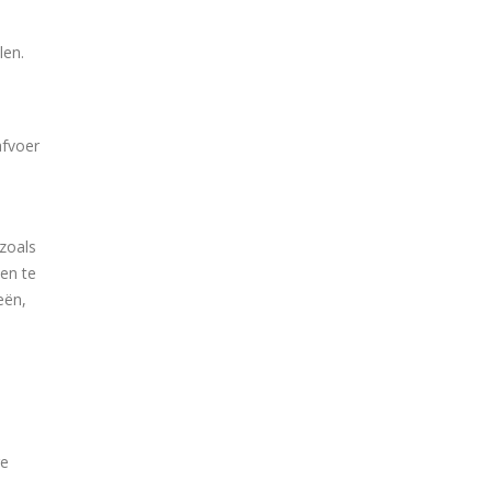
len.
afvoer
zoals
en te
eën,
re