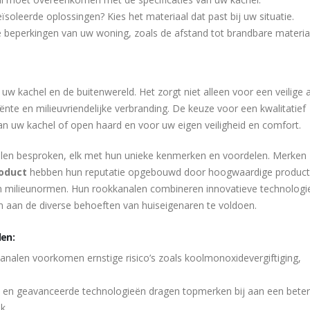
eïsoleerde oplossingen? Kies het materiaal dat past bij uw situatie.
eperkingen van uw woning, zoals de afstand tot brandbare materia
uw kachel en de buitenwereld. Het zorgt niet alleen voor een veilige 
ënte en milieuvriendelijke verbranding. De keuze voor een kwalitatief
an uw kachel of open haard en voor uw eigen veiligheid en comfort.
len besproken, elk met hun unieke kenmerken en voordelen. Merken 
soduct
hebben hun reputatie opgebouwd door hoogwaardige product
 en milieunormen. Hun rookkanalen combineren innovatieve technologi
aan de diverse behoeften van huiseigenaren te voldoen.
en:
alen voorkomen ernstige risico’s zoals koolmonoxidevergiftiging,
ie en geavanceerde technologieën dragen topmerken bij aan een bete
k.