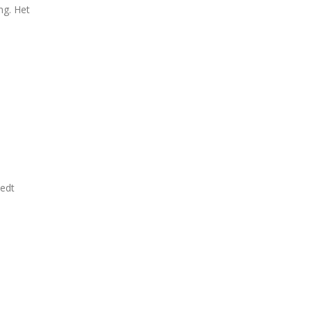
ng. Het
iedt