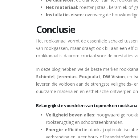
Het materiaal:
roestvrij staal, keramiek of g
Installatie-eisen:
overweeg de bouwkundige b
Conclusie
Het rookkanaal vormt de essentiële schakel tussen 
van rookgassen, maar draagt ook bij aan een effici
rookkanaal is daarom cruciaal voor de prestaties v
In deze blog hebben we de beste merken rookkana
Schiedel
,
Jeremias
,
Poujoulat
,
DW Vision
, en
I
leveren die voldoen aan de strengste veiligheids-
duurzame materialen en esthetische ontwerpen om 
Belangrijkste voordelen van topmerken rookkanal
Veiligheid boven alles:
hoogwaardige rookkan
rookterugslag en schoorsteenbranden.
Energie-efficiëntie:
dankzij optimale isolat
verbranding en lager hout- of brandstofverbrui