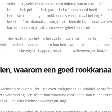
verbrandingsefficiëntie en het verminderen van uitstoot. Of u nu
houtkachel, pelletkachel, gaskachel of open haard heeft, het kie
het juiste merk en type rookkanaal is van cruciaal belang. Een
kwalitatief rookkanaal verhoogt niet alleen de levensduur van uw
kachel, maar zorgt ook voor uw veiligheid en comfort.
Net zoals bij kachels, is het aanbod van rookkanalen breed en di
n welke merken staan bekend om hun betrouwbaarheid, duurzaamhei
en en hun unieke eigenschappen, zodat u een weloverwogen keuze ku
len, waarom een goed rookkanaa
achel en de buitenlucht. Het voert rookgassen en schadelijke stoffen 
iciënte verbranding. Een slecht functionerend rookkanaal kan leiden tot 
sidu), en zelfs koolmonoxidevergiftiging.
als het type kachel, de diameter, het materiaal en de isolatie een rol