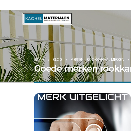
Blog
HOME
BLOG
MERKEN
,
ROOKKANAAL MERKEN
Goede merken rookka