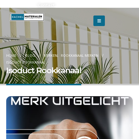
Adverteren?
Contact
HOME
BLOG
MERKEN
,
ROOKKANAAL MERKEN
ISODUCT ROOKKANAAL
Isoduct Rookkanaal