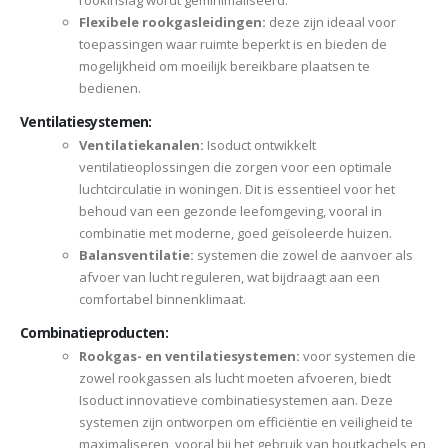
rookinslag wordt geminimaliseerd.
Flexibele rookgasleidingen:
deze zijn ideaal voor
toepassingen waar ruimte beperkt is en bieden de
mogelijkheid om moeilijk bereikbare plaatsen te
bedienen.
Ventilatiesystemen:
Ventilatiekanalen:
Isoduct ontwikkelt
ventilatieoplossingen die zorgen voor een optimale
luchtcirculatie in woningen. Dit is essentieel voor het
behoud van een gezonde leefomgeving, vooral in
combinatie met moderne, goed geïsoleerde huizen.
Balansventilatie:
systemen die zowel de aanvoer als
afvoer van lucht reguleren, wat bijdraagt aan een
comfortabel binnenklimaat.
Combinatieproducten:
Rookgas- en ventilatiesystemen:
voor systemen die
zowel rookgassen als lucht moeten afvoeren, biedt
Isoduct innovatieve combinatiesystemen aan. Deze
systemen zijn ontworpen om efficiëntie en veiligheid te
maximaliseren, vooral bij het gebruik van houtkachels en