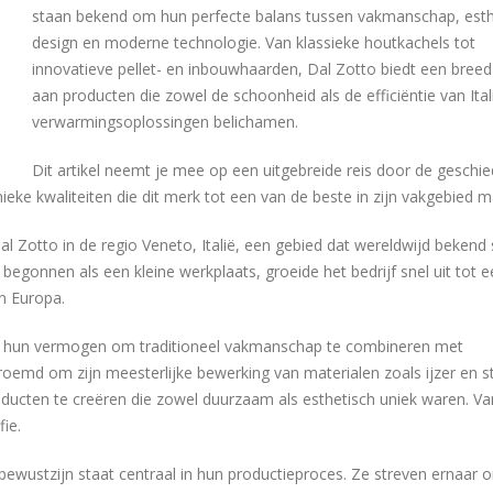
staan bekend om hun perfecte balans tussen vakmanschap, esth
design en moderne technologie. Van klassieke houtkachels tot
innovatieve pellet- en inbouwhaarden, Dal Zotto biedt een breed
aan producten die zowel de schoonheid als de efficiëntie van Ita
verwarmingsoplossingen belichamen.
Dit artikel neemt je mee op een uitgebreide reis door de geschie
nieke kwaliteiten die dit merk tot een van de beste in zijn vakgebied 
l Zotto in de regio Veneto, Italië, een gebied dat wereldwijd bekend 
k begonnen als een kleine werkplaats, groeide het bedrijf snel uit tot 
n Europa.
s hun vermogen om traditioneel vakmanschap te combineren met
roemd om zijn meesterlijke bewerking van materialen zoals ijzer en st
ucten te creëren die zowel duurzaam als esthetisch uniek waren. V
ie.
bewustzijn staat centraal in hun productieproces. Ze streven ernaar 