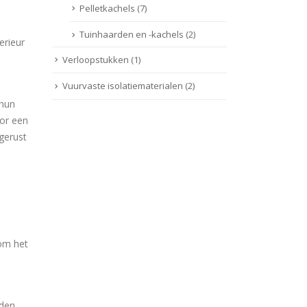
Pelletkachels
(7)
Tuinhaarden en -kachels
(2)
erieur
Verloopstukken
(1)
Vuurvaste isolatiematerialen
(2)
 hun
or een
tgerust
 om het
rden