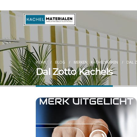
Blog
HOME
BLOG
MERKEN
,
KACHELMERKEN
DAL 
Dal Zotto Kachels