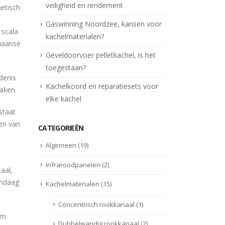
veiligheid en rendement
etisch
Gaswinning Noordzee, kansen voor
 scala
kachelmaterialen?
liaanse
Geveldoorvoer pelletkachel, is het
toegestaan?
denis
Kachelkoord en reparatiesets voor
maken.
elke kachel
staat
een van
CATEGORIEËN
Algemeen
(19)
Infraroodpanelen
(2)
aal,
andaag
Kachelmaterialen
(15)
Concentrisch rookkanaal
(1)
om
Dubbelwandig rookkanaal
(2)