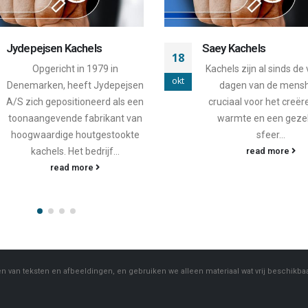
Saey Kachels
Castelmonte Kachels
08
Kachels zijn al sinds de vroege
Castelmonte is een v
okt
dagen van de mensheid
meest gerespecteerde
cruciaal voor het creëren van
in de wereld van kache
warmte en een gezellige
een geschiedenis die m
sfeer...
veertig...
read more
read more
van teksten en afbeeldingen, en gebruiken we alleen materiaal wat vrij beschikbaar