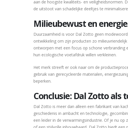
aan de hoogste kwaliteits- en veiligheidsnormen. 
de uitstoot van schadelijke deeltjes te minimalisere
Milieubewust en energie
Duurzaamheid is voor Dal Zotto geen modewoord, 
ontwikkeling om zijn producten zo milieuvriendelij
ontworpen met een focus op schone verbranding en
hun ecologische voetafdruk willen verkleinen.
Het merk streeft er ook naar om de productieproces
gebruik van gerecycleerde materialen, energiezuin
beperken.
Conclusie: Dal Zotto al
Dal Zotto is meer dan alleen een fabrikant van kache
geschiedenis in ambacht en technologie, gecombine
een leider in de verwarmingsindustrie. Of je nu op
of een stijlvolle inbouwhaard, Dal Zotto biedt een p