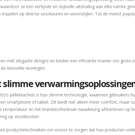
ardoor ze een verfijnde en stijlvolle uitstraling aan elke ruimte gev
 inspelen op diverse voorkeuren en woonstijlen. Tot de meest popula
n met elegante designs en bieden een efficiënte manier om grote r
als klassieke woningen.
e: slimme verwarmingsoplossinge
to’s pelletkachels is hun slimme technologie, waarmee gebruikers h
en smartphone of tablet. Dit biedt niet alleen meer comfort, maar o
n de temperatuur en het brandstofverbruik nauwkeurig afstemmen op h
aring op stookkosten.
te productietechnieken om ervoor te zorgen dat hun producten vol