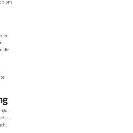
emen om
k en
jn
n die
t
 te
ng
rijke
rd als
achel