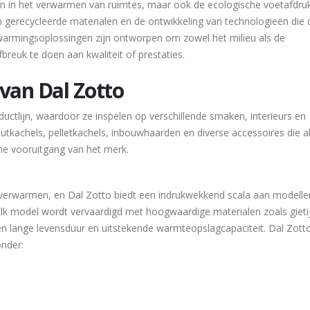
 zijn in het verwarmen van ruimtes, maar ook de ecologische voetafdru
an gerecycleerde materialen en de ontwikkeling van technologieën die 
rwarmingsoplossingen zijn ontworpen om zowel het milieu als de
reuk te doen aan kwaliteit of prestaties.
van Dal Zotto
ductlijn, waardoor ze inspelen op verschillende smaken, interieurs en
kachels, pelletkachels, inbouwhaarden en diverse accessoires die a
e vooruitgang van het merk.
 verwarmen, en Dal Zotto biedt een indrukwekkend scala aan modelle
. Elk model wordt vervaardigd met hoogwaardige materialen zoals gieti
en lange levensduur en uitstekende warmteopslagcapaciteit. Dal Zotto
onder: