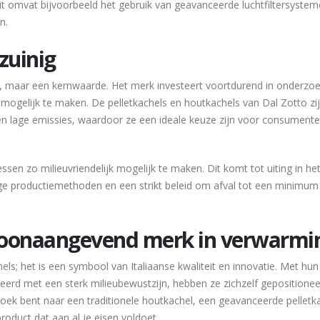
Dit omvat bijvoorbeeld het gebruik van geavanceerde luchtfiltersyst
n.
zuinig
maar een kernwaarde. Het merk investeert voortdurend in onderzoe
k mogelijk te maken. De pelletkachels en houtkachels van Dal Zotto zi
 lage emissies, waardoor ze een ideale keuze zijn voor consumente
sen zo milieuvriendelijk mogelijk te maken. Dit komt tot uiting in he
ige productiemethoden en een strikt beleid om afval tot een minimum
s toonaangevend merk in verwarmi
ls; het is een symbool van Italiaanse kwaliteit en innovatie. Met hun 
erd met een sterk milieubewustzijn, hebben ze zichzelf gepositionee
 zoek bent naar een traditionele houtkachel, een geavanceerde pelletk
roduct dat aan al je eisen voldoet.