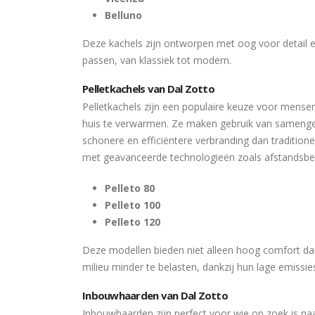
Belluno
Deze kachels zijn ontworpen met oog voor detail en 
passen, van klassiek tot modern.
Pelletkachels van Dal Zotto
Pelletkachels zijn een populaire keuze voor mensen
huis te verwarmen. Ze maken gebruik van samengep
schonere en efficiëntere verbranding dan traditione
met geavanceerde technologieën zoals afstandsbedi
Pelleto 80
Pelleto 100
Pelleto 120
Deze modellen bieden niet alleen hoog comfort dan
milieu minder te belasten, dankzij hun lage emissies
Inbouwhaarden van Dal Zotto
Inbouwhaarden zijn perfect voor wie op zoek is n