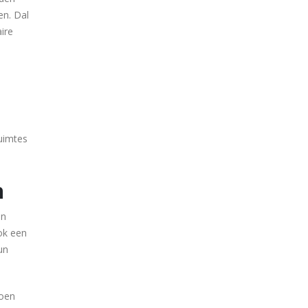
en. Dal
ire
uimtes
n
un
ok een
un
doen