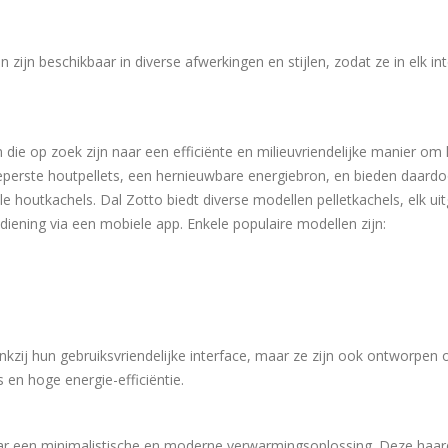
zijn beschikbaar in diverse afwerkingen en stijlen, zodat ze in elk int
 die op zoek zijn naar een efficiënte en milieuvriendelijke manier om
erste houtpellets, een hernieuwbare energiebron, en bieden daardo
le houtkachels. Dal Zotto biedt diverse modellen pelletkachels, elk ui
ening via een mobiele app. Enkele populaire modellen zijn:
kzij hun gebruiksvriendelijke interface, maar ze zijn ook ontworpen
 en hoge energie-efficiëntie.
aar een minimalistische en moderne verwarmingsoplossing. Deze haa