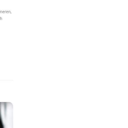
ineren,
ch