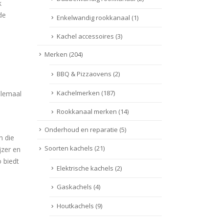
k
de
Enkelwandig rookkanaal
(1)
Kachel accessoires
(3)
Merken
(204)
BBQ & Pizzaovens
(2)
Kachelmerken
(187)
llemaal
Rookkanaal merken
(14)
Onderhoud en reparatie
(5)
n die
Soorten kachels
(21)
jzer en
 biedt
Elektrische kachels
(2)
Gaskachels
(4)
Houtkachels
(9)