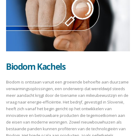
Biodom Kachels
Biodom is ontstaan vanuit een groeiende behoefte aan duurzame
verwarmingsoplossingen, een onderwerp dat wereldwijd steeds
meer aandacht krijgt door de toename van milieubewustzijn en de
vraag naar energie-efficiëntie. Het bedrijf, gevestigd in Slovenië,
heeft zich vanaf het begin gericht op het ontwikkelen van
innovatieve en betrouwbare producten die tegemoetkomen aan
de eisen van moderne woningen. Zowel nieuwbouwhuizen als
bestaande panden kunnen profiteren van de technologieën van
Biodom. Het brede scala aan producten, zoals pelletketels,