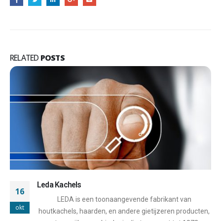
RELATED
POSTS
Rizzoli Kachels
18
Rizzoli is een Italiaanse fabrikant die al meer dan
okt
honderd jaar bekend staat om zijn hoogwaardige