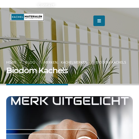
Adverteren?
Contact
HOME
BLOG
MERKEN
,
KACHELMERKEN
BIODOM KACHELS
Biodom Kachels