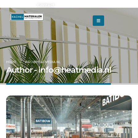
Adverteren?
Contact
HOME
INFO@HEATMEDIA.NL
Author - info@heatmedia.nl