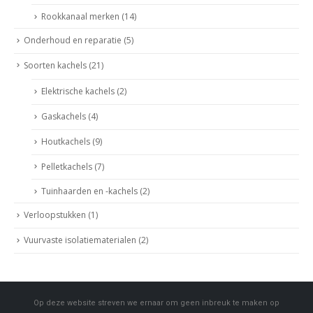
Rookkanaal merken
(14)
Onderhoud en reparatie
(5)
Soorten kachels
(21)
Elektrische kachels
(2)
Gaskachels
(4)
Houtkachels
(9)
Pelletkachels
(7)
Tuinhaarden en -kachels
(2)
Verloopstukken
(1)
Vuurvaste isolatiematerialen
(2)
Op deze website streven we ernaar om geen inbreuk te maken op