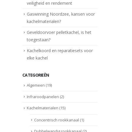
veiligheid en rendement
Gaswinning Noordzee, kansen voor
kachelmaterialen?
Geveldoorvoer pelletkachel, is het
toegestaan?
Kachelkoord en reparatiesets voor
elke kachel
CATEGORIEËN
Algemeen
(19)
Infraroodpanelen
(2)
Kachelmaterialen
(15)
Concentrisch rookkanaal
(1)
Dubbelwandig rookkanaal
(2)