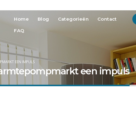
info@heatmedia.nl
Advertere
Home
Blog
Categorieën
Contact
FAQ
PMARKT EEN IMPULS
 warmtepompmarkt een impuls