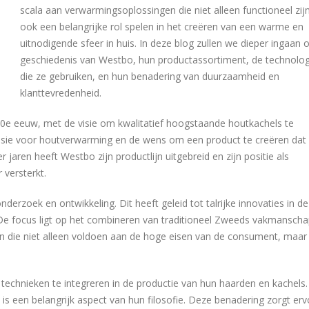
scala aan verwarmingsoplossingen die niet alleen functioneel zij
ook een belangrijke rol spelen in het creëren van een warme en
uitnodigende sfeer in huis. In deze blog zullen we dieper ingaan 
geschiedenis van Westbo, hun productassortiment, de technolo
die ze gebruiken, en hun benadering van duurzaamheid en
klanttevredenheid.
20e eeuw, met de visie om kwalitatief hoogstaande houtkachels te
passie voor houtverwarming en de wens om een product te creëren dat
der jaren heeft Westbo zijn productlijn uitgebreid en zijn positie als
versterkt.
derzoek en ontwikkeling. Dit heeft geleid tot talrijke innovaties in de
De focus ligt op het combineren van traditioneel Zweeds vakmansch
en die niet alleen voldoen aan de hoge eisen van de consument, maar
e technieken te integreren in de productie van hun haarden en kachels.
s een belangrijk aspect van hun filosofie. Deze benadering zorgt erv