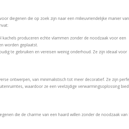
 voor diegenen die op zoek zijn naar een milieuvriendelijke manier van
mvat:
nol kachels produceren echte vlammen zonder de noodzaak voor een
en worden geplaatst.
voudig te gebruiken en vereisen weinig onderhoud. Ze zijn ideaal voor
verse ontwerpen, van minimalistisch tot meer decoratief. Ze zijn perf
itenruimtes, waardoor ze een veelzijdige verwarmingsoplossing bied
 diegenen die de charme van een haard willen zonder de noodzaak van