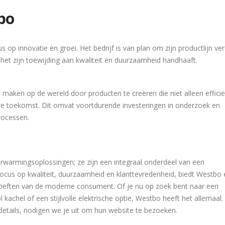
bo
op innovatie en groei. Het bedrijf is van plan om zijn productlijn ver
 het zijn toewijding aan kwaliteit en duurzaamheid handhaaft.
maken op de wereld door producten te creëren die niet alleen efficië
ere toekomst. Dit omvat voortdurende investeringen in onderzoek en
rocessen.
rwarmingsoplossingen; ze zijn een integraal onderdeel van een
ocus op kwaliteit, duurzaamheid en klanttevredenheid, biedt Westbo
hoeften van de moderne consument. Of je nu op zoek bent naar een
 kachel of een stijlvolle elektrische optie, Westbo heeft het allemaal.
details, nodigen we je uit om hun website te bezoeken.