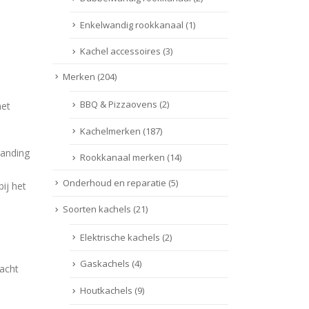
Enkelwandig rookkanaal
(1)
Kachel accessoires
(3)
Merken
(204)
BBQ & Pizzaovens
(2)
met
Kachelmerken
(187)
randing
Rookkanaal merken
(14)
Onderhoud en reparatie
(5)
bij het
Soorten kachels
(21)
Elektrische kachels
(2)
Gaskachels
(4)
dacht
Houtkachels
(9)