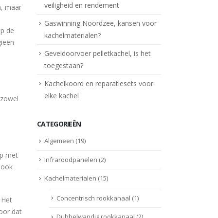
veiligheid en rendement
n, maar
Gaswinning Noordzee, kansen voor
op de
kachelmaterialen?
gieën
Geveldoorvoer pelletkachel, is het
toegestaan?
Kachelkoord en reparatiesets voor
elke kachel
 zowel
CATEGORIEËN
Algemeen
(19)
ap met
Infraroodpanelen
(2)
 ook
Kachelmaterialen
(15)
Concentrisch rookkanaal
(1)
 Het
oor dat
Dubbelwandig rookkanaal
(2)