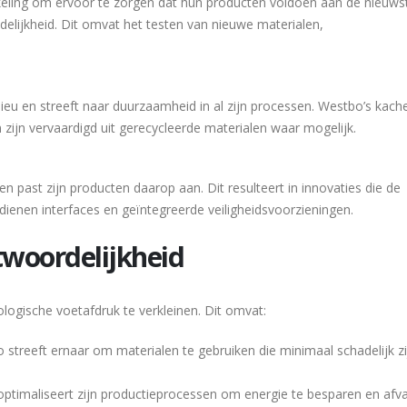
keling om ervoor te zorgen dat hun producten voldoen aan de nieuws
delijkheid. Dit omvat het testen van nieuwe materialen,
lieu en streeft naar duurzaamheid in al zijn processen. Westbo’s kache
ijn vervaardigd uit gerecycleerde materialen waar mogelijk.
en past zijn producten daarop aan. Dit resulteert in innovaties die de
dienen interfaces en geïntegreerde veiligheidsvoorzieningen.
woordelijkheid
ologische voetafdruk te verkleinen. Dit omvat:
 streeft ernaar om materialen te gebruiken die minimaal schadelijk z
f optimaliseert zijn productieprocessen om energie te besparen en afva