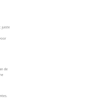
 juiste
voor
an de
che
mtes.