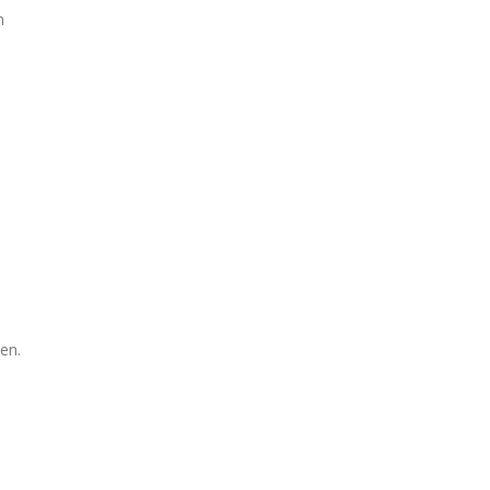
n
en.