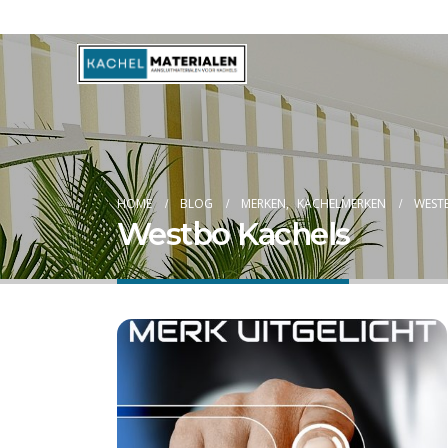
Blog
HOME
BLOG
MERKEN
,
KACHELMERKEN
WEST
Westbo Kachels