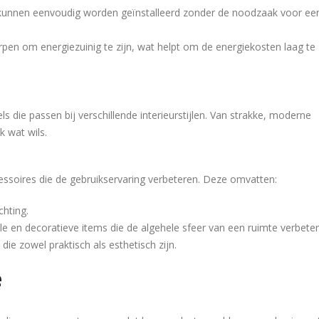
s kunnen eenvoudig worden geïnstalleerd zonder de noodzaak voor ee
rpen om energiezuinig te zijn, wat helpt om de energiekosten laag te
s die passen bij verschillende interieurstijlen. Van strakke, moderne
k wat wils.
ssoires die de gebruikservaring verbeteren. Deze omvatten:
chting.
ele en decoratieve items die de algehele sfeer van een ruimte verbeter
n die zowel praktisch als esthetisch zijn.
e