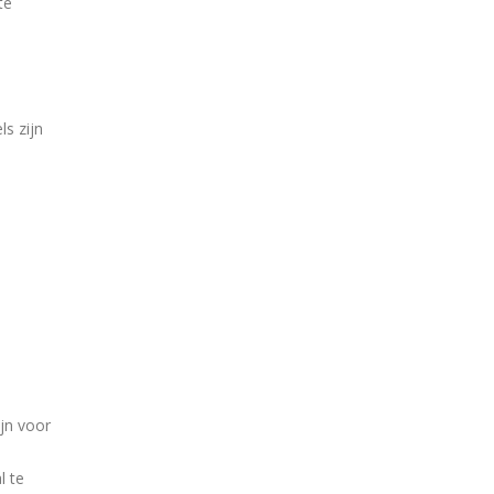
te
ls zijn
ijn voor
l te