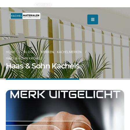
Adverteren?
Contact
HOME
BLOG
MERKEN
,
KACHELMERKEN
HAAS & SOHN KACHELS
Haas & Sohn Kachels