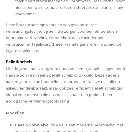
combineert kracht met een stijlvol ontwerp. Deze kachel biedt
niet alleen warmte, maar ook een sfeervolle ambiance in uw
woonkamer.
Deze houtkachels zijn voorzien van geavanceerde
verbrandingstechnologieën, die zorgen voor een efficiënte en
duurzame verbranding. Dit betekent dat ze minder hout
verbruiken en tegelijkertijd meer warmte genereren, wat leidt tot
lagere stookkosten.
Pelletkachels
Met de groeiende vraag naar duurzame energieoplossingen heeft
Haas & Sohn een reeks pelletkachels ontwikkeld. Deze kachels
maken gebruik van houtpellets als brandstof, wat ze niet alleen
milieuvriendelijk maakt, maar ook zeer efficiënt. Pelletkachels zijn
ideaal voor mensen die op zoek zijn naar een praktische en
ecologische verwarmingsoplossing.
Modellen
:
Haas & Sohn Alva
: de Alva is een moderne pelletkachel met
een strak design en geavanceerde functies. Het