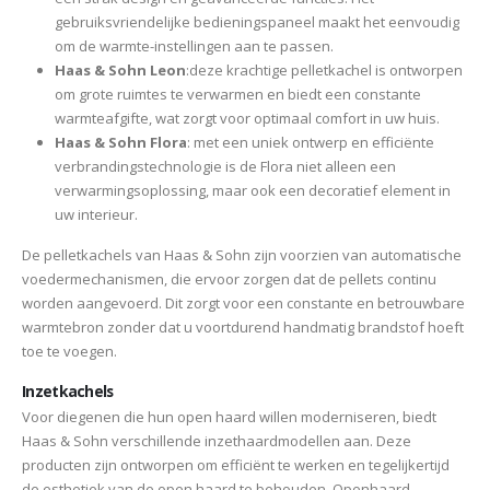
gebruiksvriendelijke bedieningspaneel maakt het eenvoudig
om de warmte-instellingen aan te passen.
Haas & Sohn Leon
:deze krachtige pelletkachel is ontworpen
om grote ruimtes te verwarmen en biedt een constante
warmteafgifte, wat zorgt voor optimaal comfort in uw huis.
Haas & Sohn Flora
: met een uniek ontwerp en efficiënte
verbrandingstechnologie is de Flora niet alleen een
verwarmingsoplossing, maar ook een decoratief element in
uw interieur.
De pelletkachels van Haas & Sohn zijn voorzien van automatische
voedermechanismen, die ervoor zorgen dat de pellets continu
worden aangevoerd. Dit zorgt voor een constante en betrouwbare
warmtebron zonder dat u voortdurend handmatig brandstof hoeft
toe te voegen.
Inzetkachels
Voor diegenen die hun open haard willen moderniseren, biedt
Haas & Sohn verschillende inzethaardmodellen aan. Deze
producten zijn ontworpen om efficiënt te werken en tegelijkertijd
de esthetiek van de open haard te behouden. Openhaard