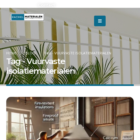
Adverteren?
Contact
HOME
BLOG
TAG -
VUURVASTE ISOLATIEMATERIALEN
Tag - Vuurvaste
isolatiematerialen