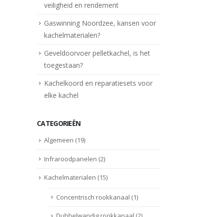
veiligheid en rendement
Gaswinning Noordzee, kansen voor
kachelmaterialen?
Geveldoorvoer pelletkachel, is het
toegestaan?
Kachelkoord en reparatiesets voor
elke kachel
CATEGORIEËN
Algemeen
(19)
Infraroodpanelen
(2)
Kachelmaterialen
(15)
Concentrisch rookkanaal
(1)
Dubbelwandig rookkanaal
(2)