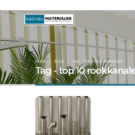
Blog
HOME
BLOG
TAG -
TOP 10 ROOKKANALEN
Tag - top 10 rookkanal