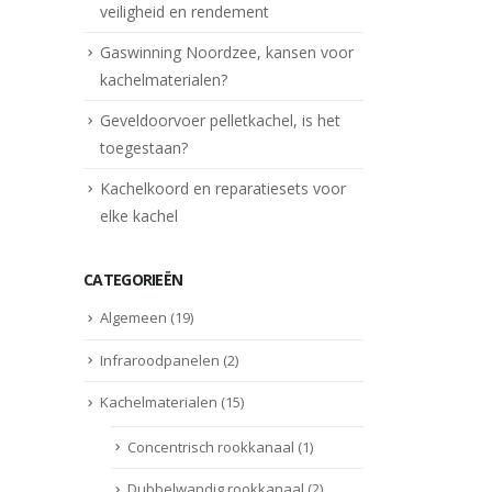
veiligheid en rendement
Gaswinning Noordzee, kansen voor
kachelmaterialen?
Geveldoorvoer pelletkachel, is het
toegestaan?
Kachelkoord en reparatiesets voor
elke kachel
CATEGORIEËN
Algemeen
(19)
Infraroodpanelen
(2)
Kachelmaterialen
(15)
Concentrisch rookkanaal
(1)
Dubbelwandig rookkanaal
(2)