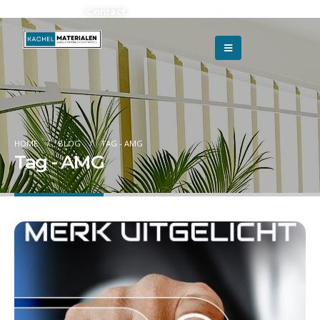
Adverteren?
Contact
HOME
BLOG
TAG -
AMG
Tag - AMG