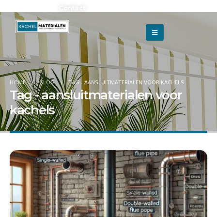
Adverteren?
Contact
HOME
BLOG
TAG -
AANSLUITMATERIALEN VOOR KACHELS
Tag - aansluitmaterialen voor
kachels