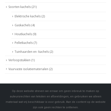
Soorten kachels
(21)
Elektrische kachels
(2)
Gaskachels
(4)
Houtkachels
(9)
Pelletkachels
(7)
Tuinhaarden en -kachels
(2)
Verloopstukken
(1)
Vuurvaste isolatiematerialen
(2)
Op deze website streven we ernaar om geen inbreuk te maken op
auteursrechten van teksten en afbeeldingen, en gebruiken we alleen
materiaal wat vrij beschikbaar is voor gebruik. Aan de content op de website
zijn ook geen rechten te ontlenen.