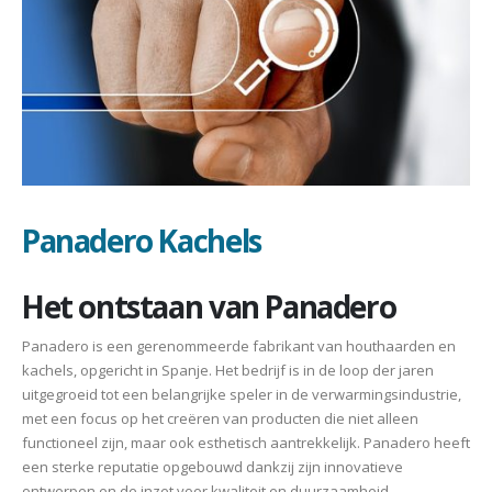
Panadero Kachels
Het ontstaan van Panadero
Panadero is een gerenommeerde fabrikant van houthaarden en
kachels, opgericht in Spanje. Het bedrijf is in de loop der jaren
uitgegroeid tot een belangrijke speler in de verwarmingsindustrie,
met een focus op het creëren van producten die niet alleen
functioneel zijn, maar ook esthetisch aantrekkelijk. Panadero heeft
een sterke reputatie opgebouwd dankzij zijn innovatieve
ontwerpen en de inzet voor kwaliteit en duurzaamheid.