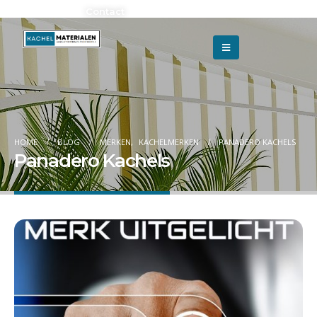
Adverteren?
Contact
HOME
BLOG
MERKEN
,
KACHELMERKEN
PANADERO KACHELS
Panadero Kachels