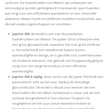
verliezen. De haardinzetten van Meteor zijn ontworpen om
eenvoudig te worden geïntegreerd in bestaande open haarden,
wat zorgt voor een efficiëntere warmtebron en een sfeervolle
ambiance. Meteor biedt verschillende modellen inzetkachels aan,
elk met unieke eigenschappen en voordelen:
Jupiter 550
: dit model is een van de populairste
haardinzetten van Meteor. De Jupiter 550 is ontworpen met
een groot glasoppervlak, waardoor het vuur goed zichtbaar
is. Dit model biedt een uitstekende balans tussen
warmteafgifte en design, en is geschikt voor zowel klassieke
als moderne interieurs. Het gebruik van hoogwaardig gietijzer
zorgt voor een lange levensduur en een efficiënte
warmteafgifte.
Jupiter 550 3-zijdig
: deze versie van de Jupiter 550 biedt een
panoramisch zicht op het vuur, dankzij de driezijdige
glasconstructie. Dit model is ideaal voor mensen die een
haard willen die niet alleen functioneel is, maar ook als een
centraal designelement in hun interieur fungeert. De
mogelijkheid om het vuur vanuit meerdere hoeken te
bewonderen, maakt deze haard bijzonder aantrekkelijk.