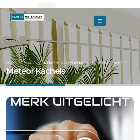
Adverteren?
Contact
HOME
BLOG
MERKEN
,
KACHELMERKEN
METEOR KACHELS
Meteor Kachels