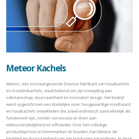
Meteor Kachels
Meteor, een toonaangevende Deense fabrikant van houtkachels
en inzettenkachels, staat bekend om zijn toewijding aan
vakmanschap, duurzaamheid en innovatief design. Het bedrijf
werd opgericht met een duidelijke visie: hoogwaardige inzethaard
en houtkachels ontwikkelen die zowel esthetisch aantrekkelijk als
functioneel zijn, zonder concessies te doen aan
milieuvriendelijkheid en efficiëntie. Door het volledige
productieproces in Denemarken te houden, kan Meteor de
kwaliteit en duurzaamheid van zijn producten garanderen. In deze