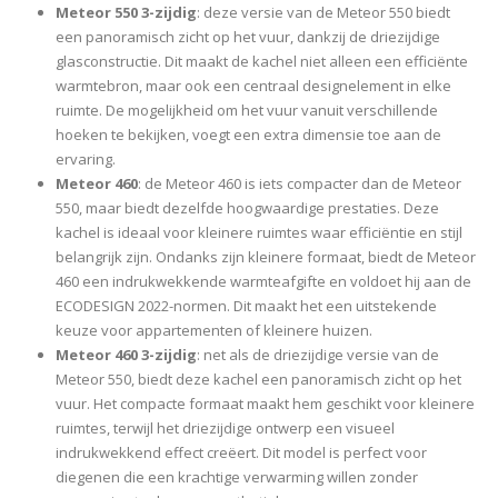
Meteor 550 3-zijdig
: deze versie van de Meteor 550 biedt
een panoramisch zicht op het vuur, dankzij de driezijdige
glasconstructie. Dit maakt de kachel niet alleen een efficiënte
warmtebron, maar ook een centraal designelement in elke
ruimte. De mogelijkheid om het vuur vanuit verschillende
hoeken te bekijken, voegt een extra dimensie toe aan de
ervaring.
Meteor 460
: de Meteor 460 is iets compacter dan de Meteor
550, maar biedt dezelfde hoogwaardige prestaties. Deze
kachel is ideaal voor kleinere ruimtes waar efficiëntie en stijl
belangrijk zijn. Ondanks zijn kleinere formaat, biedt de Meteor
460 een indrukwekkende warmteafgifte en voldoet hij aan de
ECODESIGN 2022-normen. Dit maakt het een uitstekende
keuze voor appartementen of kleinere huizen.
Meteor 460 3-zijdig
: net als de driezijdige versie van de
Meteor 550, biedt deze kachel een panoramisch zicht op het
vuur. Het compacte formaat maakt hem geschikt voor kleinere
ruimtes, terwijl het driezijdige ontwerp een visueel
indrukwekkend effect creëert. Dit model is perfect voor
diegenen die een krachtige verwarming willen zonder