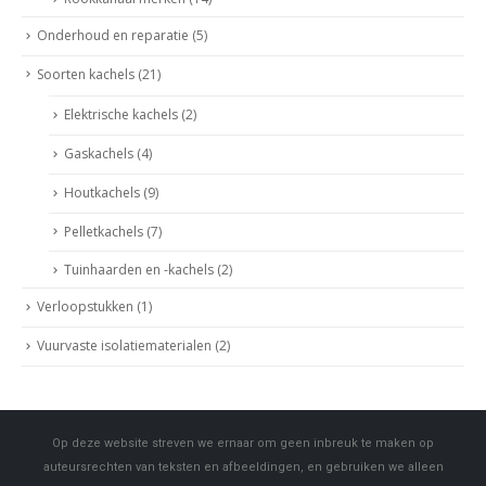
Onderhoud en reparatie
(5)
Soorten kachels
(21)
Elektrische kachels
(2)
Gaskachels
(4)
Houtkachels
(9)
Pelletkachels
(7)
Tuinhaarden en -kachels
(2)
Verloopstukken
(1)
Vuurvaste isolatiematerialen
(2)
Op deze website streven we ernaar om geen inbreuk te maken op
auteursrechten van teksten en afbeeldingen, en gebruiken we alleen