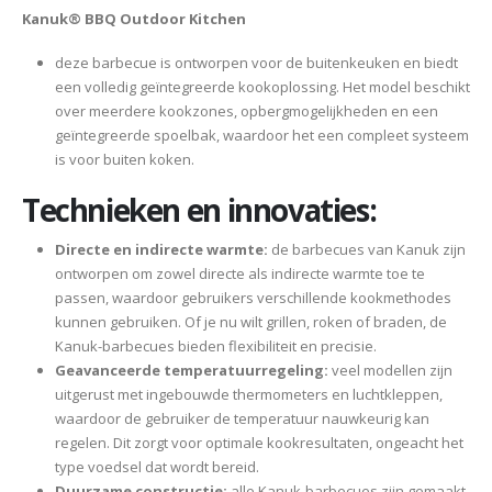
Kanuk® BBQ Outdoor Kitchen
deze barbecue is ontworpen voor de buitenkeuken en biedt
een volledig geïntegreerde kookoplossing. Het model beschikt
over meerdere kookzones, opbergmogelijkheden en een
geïntegreerde spoelbak, waardoor het een compleet systeem
is voor buiten koken.
Technieken en innovaties:
Directe en indirecte warmte:
de barbecues van Kanuk zijn
ontworpen om zowel directe als indirecte warmte toe te
passen, waardoor gebruikers verschillende kookmethodes
kunnen gebruiken. Of je nu wilt grillen, roken of braden, de
Kanuk-barbecues bieden flexibiliteit en precisie.
Geavanceerde temperatuurregeling:
veel modellen zijn
uitgerust met ingebouwde thermometers en luchtkleppen,
waardoor de gebruiker de temperatuur nauwkeurig kan
regelen. Dit zorgt voor optimale kookresultaten, ongeacht het
type voedsel dat wordt bereid.
Duurzame constructie:
alle Kanuk-barbecues zijn gemaakt