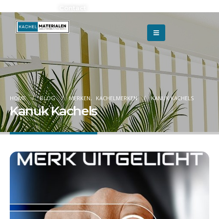
Adverteren?
Contact
HOME
BLOG
MERKEN
,
KACHELMERKEN
KANUK KACHELS
Kanuk Kachels