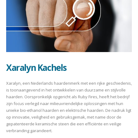
Xaralyn Kachels
Xaralyn, een Nederlands haardenmerk met een rijke geschiedenis,
is toonaangevend in het ontwikkelen van duurzame en stijlvolle
haarden. Oorspronkelijk opgericht als Ruby Fires, heeft het bedrijf
zijn focus verlegd naar milieuvriendelijke oplossingen met hun
unieke bio-ethanol haarden en elektrische haarden. De nadruk ligt
op innovatie, veiligheid en gebruiksgemak, met name door de
gepatenteerde keramische steen die een efficiënte en veilige
verbranding garandeert.