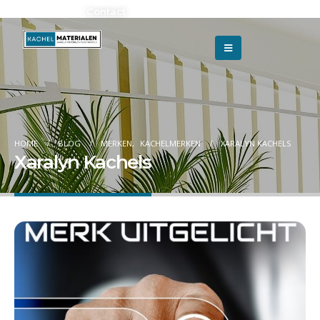
Adverteren?
Contact
HOME
BLOG
MERKEN
,
KACHELMERKEN
XARALYN KACHELS
Xaralyn Kachels