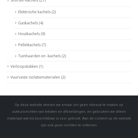
Soorten kachels
(21)
Elektrische kachels
(2)
Gaskachels
(4)
Houtkachels
(9)
Pelletkachels
(7)
Tuinhaarden en -kachels
(2)
Verloopstukken
(1)
Vuurvaste isolatiematerialen
(2)
Op deze website streven we ernaar om geen inbreuk te maken op
auteursrechten van teksten en afbeeldingen, en gebruiken we alleen
materiaal wat vrij beschikbaar is voor gebruik. Aan de content op de website
zijn ook geen rechten te ontlenen.