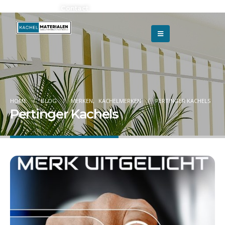
Adverteren?
Contact
HOME
BLOG
MERKEN
,
KACHELMERKEN
PERTINGER KACHELS
Pertinger Kachels