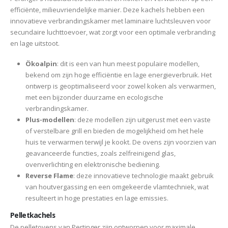
efficiënte, milieuvriendelijke manier. Deze kachels hebben een
innovatieve verbrandingskamer met laminaire luchtsleuven voor
secundaire luchttoevoer, wat zorgt voor een optimale verbranding
en lage uitstoot.
Ökoalpin
: dit is een van hun meest populaire modellen,
bekend om zijn hoge efficiëntie en lage energieverbruik. Het
ontwerp is geoptimaliseerd voor zowel koken als verwarmen,
met een bijzonder duurzame en ecologische
verbrandingskamer​.
Plus-modellen
: deze modellen zijn uitgerust met een vaste
of verstelbare grill en bieden de mogelijkheid om het hele
huis te verwarmen terwijl je kookt. De ovens zijn voorzien van
geavanceerde functies, zoals zelfreinigend glas,
ovenverlichting en elektronische bediening​.
Reverse Flame
: deze innovatieve technologie maakt gebruik
van houtvergassing en een omgekeerde vlamtechniek, wat
resulteert in hoge prestaties en lage emissies​.
Pelletkachels
De pelletovens van Pertinger zijn ontworpen voor maximale