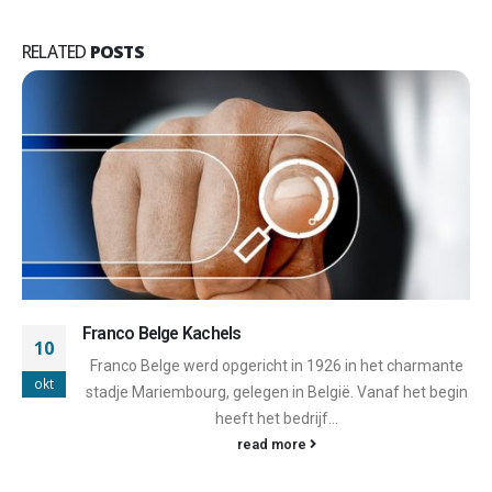
RELATED
POSTS
Oranier Kachels
17
Oranier kachels zijn een uitstekend voorbeeld van
okt
technologische vooruitgang, milieuvriendelijke
oplossingen en vakmanschap binnen de
verwarmingsindustrie. In dit uitgebreide artikel...
read more