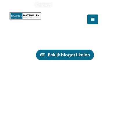
Adverteren?
Contact
Blog over kachels, rookkanalen en installatie
Kachelmaterialen.nl
Bekijk blogartikelen