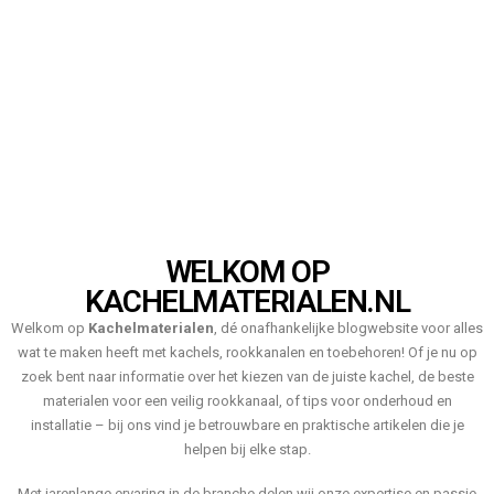
WELKOM OP
KACHELMATERIALEN.NL
Welkom op
Kachelmaterialen
, dé onafhankelijke blogwebsite voor alles
wat te maken heeft met kachels, rookkanalen en toebehoren! Of je nu op
zoek bent naar informatie over het kiezen van de juiste kachel, de beste
materialen voor een veilig rookkanaal, of tips voor onderhoud en
installatie – bij ons vind je betrouwbare en praktische artikelen die je
helpen bij elke stap.
Met jarenlange ervaring in de branche delen wij onze expertise en passie