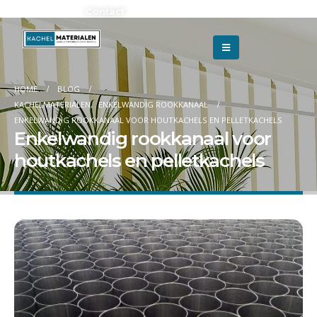
Adverteren?
Contact
HOME
BLOG
KACHELMATERIALEN
,
ENKELWANDIG ROOKKANAAL
ENKELWANDIG ROOKKANAAL VOOR HOUTKACHELS EN PELLETKACHELS
Enkelwandig rookkanaal voor
houtkachels en pelletkachels