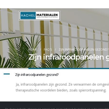
Blog
HOME
FAQ'S
ZIJN INFRAROODPANELEN GEZOND?
Zijn infraroodpanelen
A
Zijn infraroodpanelen gezond?
Ja, infraroodpanelen zijn gezond. Ze verwarmen de omgeving
therapeutische voordelen bieden, zoals spierontspanning.