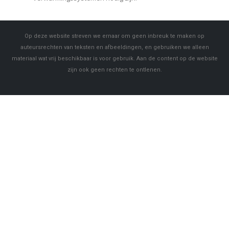
Op deze website streven we ernaar om geen inbreuk te maken op
auteursrechten van teksten en afbeeldingen, en gebruiken we alleen
materiaal wat vrij beschikbaar is voor gebruik. Aan de content op de website
zijn ook geen rechten te ontlenen.