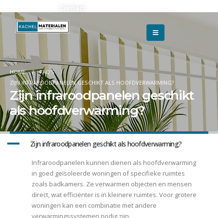
Adverteren?
Contact
HOME
FAQ'S
ZIJN INFRAROODPANELEN GESCHIKT ALS HOOFDVERWARMING?
Zijn infraroodpanelen geschikt
als hoofdverwarming?
A
Zijn infraroodpanelen geschikt als hoofdverwarming?
Infraroodpanelen kunnen dienen als hoofdverwarming
in goed geïsoleerde woningen of specifieke ruimtes
zoals badkamers. Ze verwarmen objecten en mensen
direct, wat efficiënter is in kleinere ruimtes. Voor grotere
woningen kan een combinatie met andere
verwarmingssystemen nodig zijn.