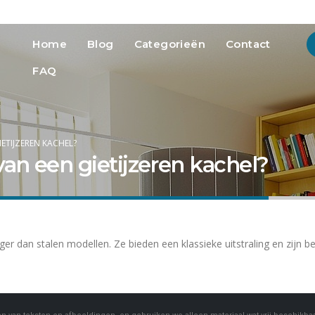
info@heatmedia.nl
Advertere
Home
Blog
Categorieën
Contact
FAQ
ETIJZEREN KACHEL?
van een gietijzeren kachel?
r dan stalen modellen. Ze bieden een klassieke uitstraling en zijn b