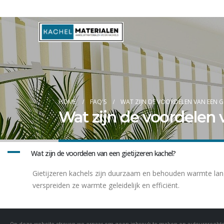
Blog
HOME
FAQ'S
WAT ZIJN DE VOORDELEN VAN EEN GI
Wat zijn de voordelen 
A
Wat zijn de voordelen van een gietijzeren kachel?
Gietijzeren kachels zijn duurzaam en behouden warmte lange
verspreiden ze warmte geleidelijk en efficiënt.