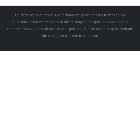
Op deze website streven we ernaar om geen inbreuk te maken op
auteursrechten van teksten en afbeeldingen, en gebruiken we alleen
materiaal wat vrij beschikbaar is voor gebruik. Aan de content op de website
zijn ook geen rechten te ontlenen.