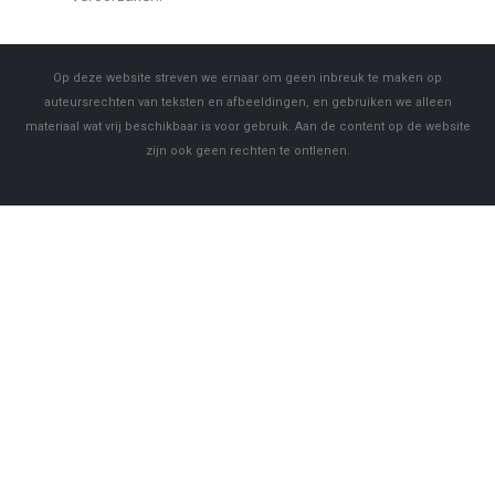
Op deze website streven we ernaar om geen inbreuk te maken op
auteursrechten van teksten en afbeeldingen, en gebruiken we alleen
materiaal wat vrij beschikbaar is voor gebruik. Aan de content op de website
zijn ook geen rechten te ontlenen.