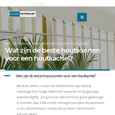
Adverteren?
Contact
HOME
FAQ'S
WAT ZIJN DE BESTE HOUTSOORTEN VOOR EEN HOUTKACHEL?
Wat zijn de beste houtsoorten
voor een houtkachel?
A
Wat zijn de beste houtsoorten voor een houtkachel?
Beuken, eiken, essen en berkenhout zijn ideaal
vanwege hun hoge calorische waarde en langdurige
warmteafgifte. Zorg ervoor dat het hout goed gedroogd
is (minder dan 20% vocht). Vermijd harsrijke houtsoorten
zoals dennenhout, omdat deze meer roet kunnen
veroorzaken.