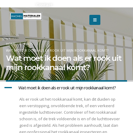
Adverteren?
Contact
HOME
FAQ'S
WAT MOET IK DOEN ALS ER ROOK UIT MIJN ROOKKANAAL KOMT?
Wat moet ik doen als er rook uit
mijn rookkanaal komt?
A
Wat moet ik doen als er rook uit mijn rookkanaal komt?
Als er rook uit het rookkanaal komt, kan dit duiden op
een verstopping, onvoldoende trek, of een verkeerd
ingestelde luchttoevoer. Controleer of het rookkanaal
schoon is, of de trek voldoende is en of de luchttoevoer
goed is afgesteld. Als het probleem aanhoudt, laat dan
een professional het rookkanaal inspecteren en