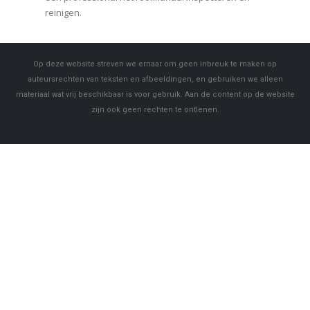
reinigen.
Op deze website streven we ernaar om geen inbreuk te maken op
auteursrechten van teksten en afbeeldingen, en gebruiken we alleen
materiaal wat vrij beschikbaar is voor gebruik. Aan de content op de website
zijn ook geen rechten te ontlenen.