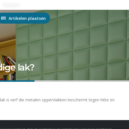
n?
Contact
Artikelen plaatsen
dige lak?
lak is verf die metalen oppervlakken beschermt tegen hitte en