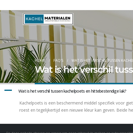
Blog
HOME
FAQ'S
WAT IS HET VERSCHIL TUSSEN KACHE
Wat is het verschil tu
A
Wat is het verschil tussen kachelpoets en hittebestendige lak?
Kachelpoets is een beschermend middel specifiek voor gieti
roest en tegelijkertijd een nieuwe kleur kan geven. Beide 