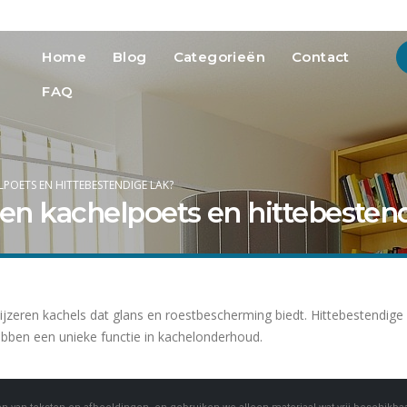
info@heatmedia.nl
Advertere
Home
Blog
Categorieën
Contact
FAQ
LPOETS EN HITTEBESTENDIGE LAK?
ssen kachelpoets en hittebesten
jzeren kachels dat glans en roestbescherming biedt. Hittebestendige 
hebben een unieke functie in kachelonderhoud.