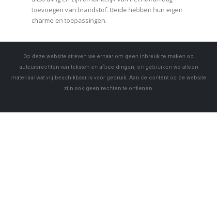
toevoegen van brandstof. Beide hebben hun eigen
charme en toepassingen.
Op deze website streven we ernaar om geen inbreuk te maken op
auteursrechten van teksten en afbeeldingen, en gebruiken we alleen
materiaal wat vrij beschikbaar is voor gebruik. Aan de content op de website
zijn ook geen rechten te ontlenen.