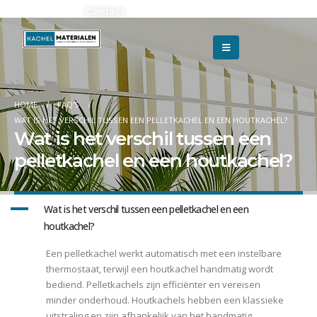
Adverteren?
Contact
HOME
FAQ'S
WAT IS HET VERSCHIL TUSSEN EEN PELLETKACHEL EN EEN HOUTKACHEL?
Wat is het verschil tussen een
pelletkachel en een houtkachel?
A
Wat is het verschil tussen een pelletkachel en een
houtkachel?
Een pelletkachel werkt automatisch met een instelbare
thermostaat, terwijl een houtkachel handmatig wordt
bediend. Pelletkachels zijn efficiënter en vereisen
minder onderhoud. Houtkachels hebben een klassieke
uitstraling en zijn afhankelijk van het handmatig