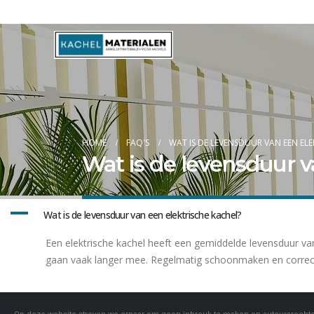
Blog
HOME
FAQ'S
WAT IS DE LEVENSDUUR VAN EEN ELE
Wat is de levensduur v
A
Wat is de levensduur van een elektrische kachel?
Een elektrische kachel heeft een gemiddelde levensduur v
gaan vaak langer mee. Regelmatig schoonmaken en correct 